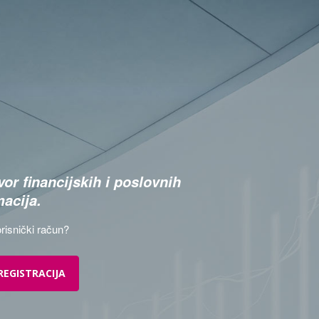
or financijskih i poslovnih
macija.
risnički račun?
REGISTRACIJA