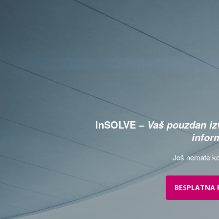
InSOLVE –
Vaš pouzdan izv
infor
Još nemate ko
BESPLATNA 