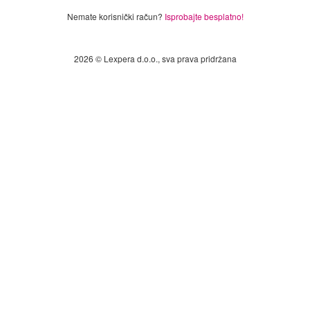
Nemate korisnički račun?
Isprobajte besplatno!
2026 © Lexpera d.o.o., sva prava pridržana