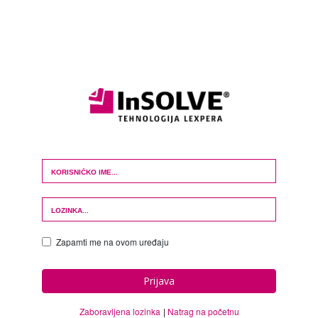
Login Form
Zapamti me na ovom uređaju
Prijava
Zaboravljena lozinka
Natrag na početnu