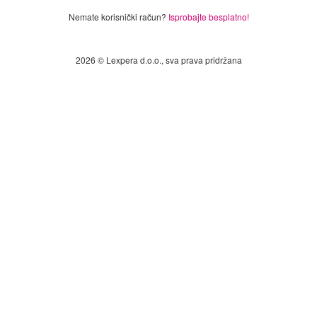
Nemate korisnički račun?
Isprobajte besplatno!
2026 © Lexpera d.o.o., sva prava pridržana