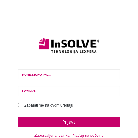
Login Form
Zapamti me na ovom uređaju
Prijava
Zaboravljena lozinka
Natrag na početnu