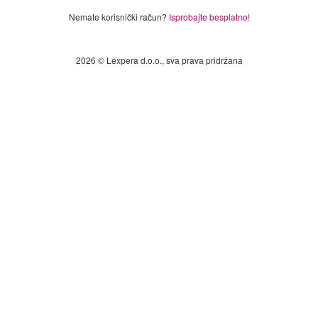
Nemate korisnički račun?
Isprobajte besplatno!
2026 © Lexpera d.o.o., sva prava pridržana