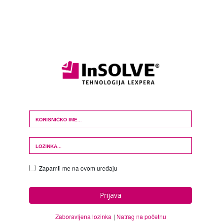
Login Form
Zapamti me na ovom uređaju
Prijava
Zaboravljena lozinka
Natrag na početnu