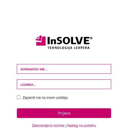
Login Form
Zapamti me na ovom uređaju
Prijava
Zaboravljena lozinka
Natrag na početnu