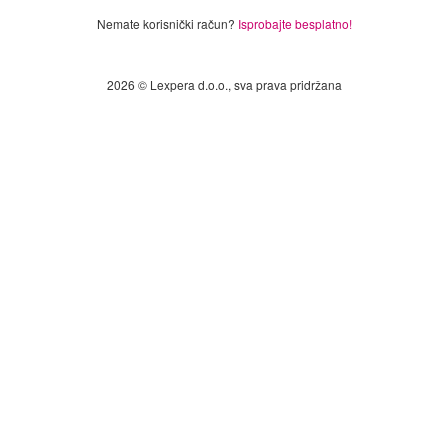
Nemate korisnički račun?
Isprobajte besplatno!
2026 © Lexpera d.o.o., sva prava pridržana