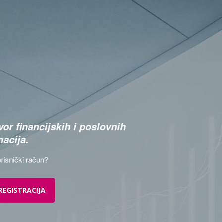
or financijskih i poslovnih
macija.
risnički račun?
REGISTRACIJA