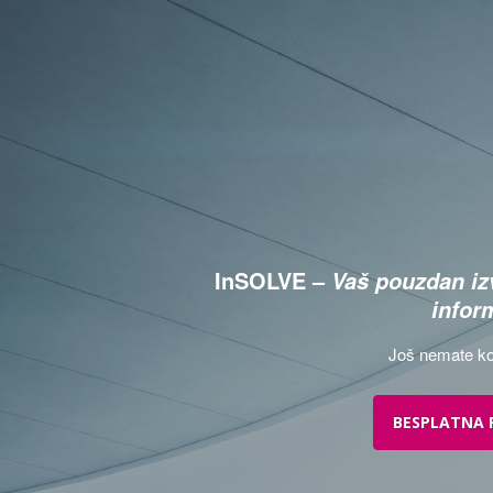
InSOLVE –
Vaš pouzdan izv
infor
Još nemate ko
BESPLATNA 