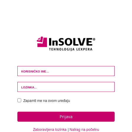
Login Form
Zapamti me na ovom uređaju
Prijava
Zaboravljena lozinka
Natrag na početnu