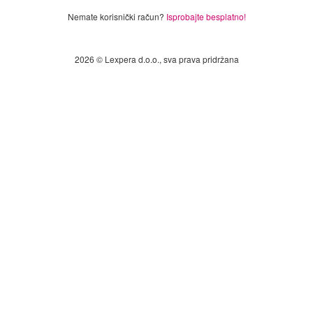
Nemate korisnički račun?
Isprobajte besplatno!
2026 © Lexpera d.o.o., sva prava pridržana