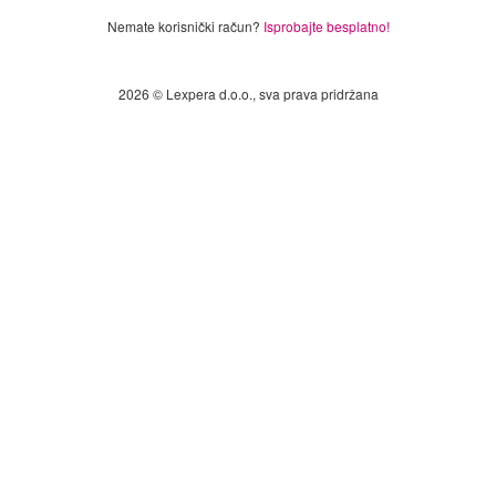
Nemate korisnički račun?
Isprobajte besplatno!
2026 © Lexpera d.o.o., sva prava pridržana