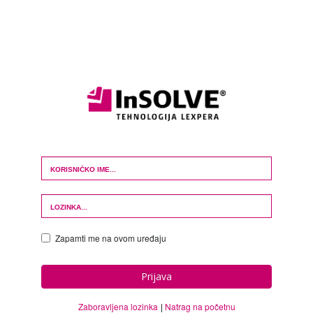
Login Form
Zapamti me na ovom uređaju
Prijava
Zaboravljena lozinka
Natrag na početnu