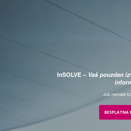
InSOLVE –
Vaš pouzdan izv
infor
Još nemate ko
BESPLATNA 