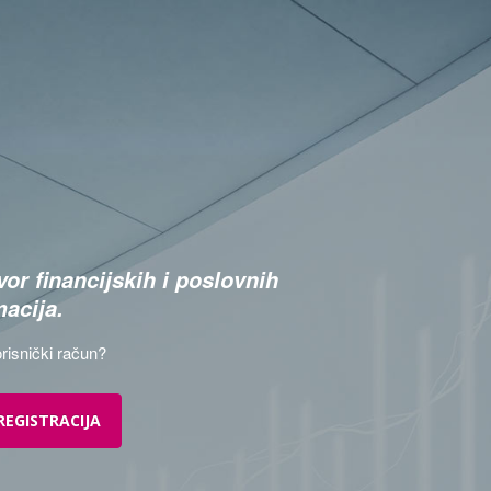
or financijskih i poslovnih
macija.
risnički račun?
REGISTRACIJA