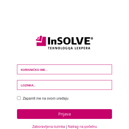
Login Form
Zapamti me na ovom uređaju
Prijava
Zaboravljena lozinka
Natrag na početnu