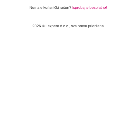
Nemate korisnički račun?
Isprobajte besplatno!
2026 © Lexpera d.o.o., sva prava pridržana