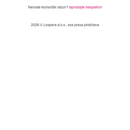
Nemate korisnički račun?
Isprobajte besplatno!
2026 © Lexpera d.o.o., sva prava pridržana