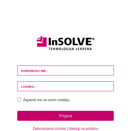
Login Form
Zapamti me na ovom uređaju
Prijava
Zaboravljena lozinka
Natrag na početnu