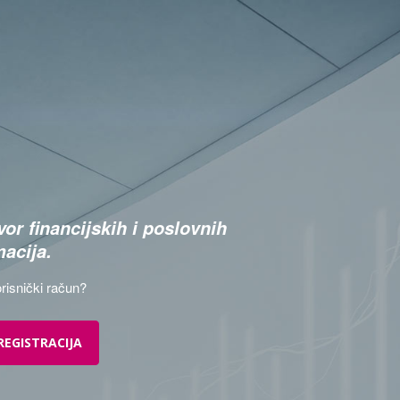
or financijskih i poslovnih
macija.
risnički račun?
REGISTRACIJA