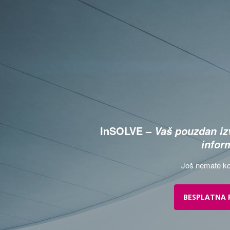
InSOLVE –
Vaš pouzdan izv
infor
Još nemate ko
BESPLATNA 