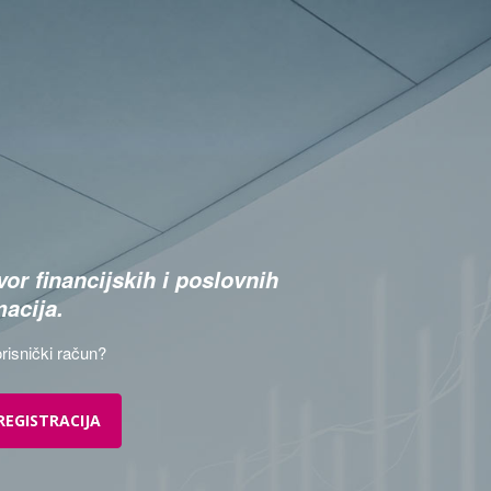
or financijskih i poslovnih
macija.
risnički račun?
REGISTRACIJA