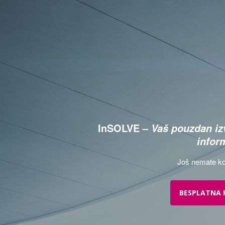
InSOLVE –
Vaš pouzdan izv
infor
Još nemate ko
BESPLATNA 