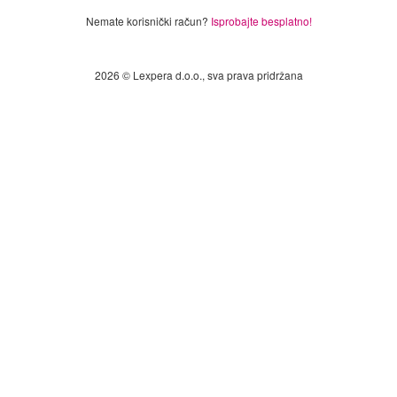
Nemate korisnički račun?
Isprobajte besplatno!
2026 © Lexpera d.o.o., sva prava pridržana