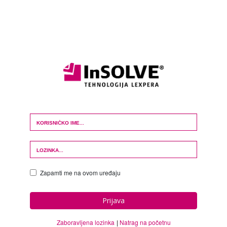
Login Form
Zapamti me na ovom uređaju
Prijava
Zaboravljena lozinka
Natrag na početnu