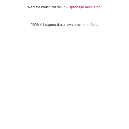
Nemate korisnički račun?
Isprobajte besplatno!
2026 © Lexpera d.o.o., sva prava pridržana