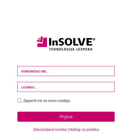
Login Form
Zapamti me na ovom uređaju
Prijava
Zaboravljena lozinka
Natrag na početnu