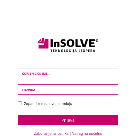
Login Form
Zapamti me na ovom uređaju
Prijava
Zaboravljena lozinka
Natrag na početnu