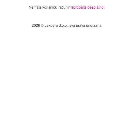
Nemate korisnički račun?
Isprobajte besplatno!
2026 © Lexpera d.o.o., sva prava pridržana