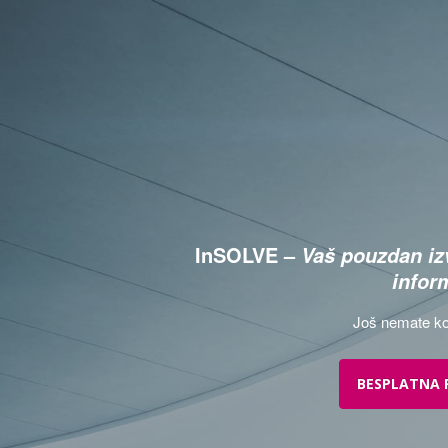
InSOLVE –
Vaš pouzdan izv
infor
Još nemate ko
BESPLATNA 