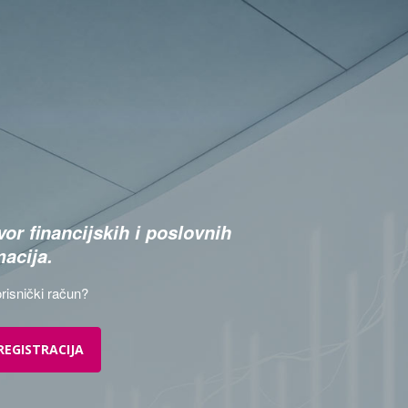
or financijskih i poslovnih
macija.
risnički račun?
REGISTRACIJA