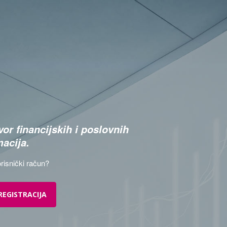
or financijskih i poslovnih
macija.
risnički račun?
REGISTRACIJA