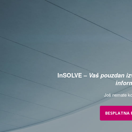
InSOLVE –
Vaš pouzdan izv
infor
Još nemate ko
BESPLATNA 