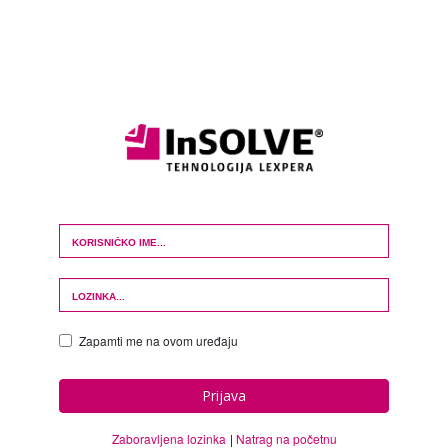
Login Form
Zapamti me na ovom uređaju
Prijava
Zaboravljena lozinka
Natrag na početnu