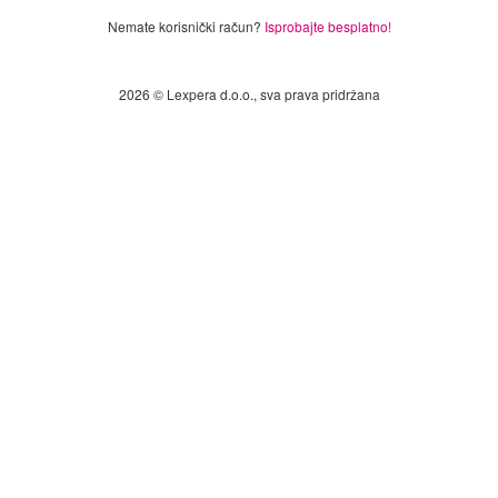
Nemate korisnički račun?
Isprobajte besplatno!
2026 © Lexpera d.o.o., sva prava pridržana