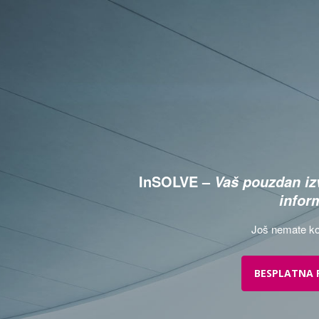
InSOLVE –
Vaš pouzdan izv
infor
Još nemate ko
BESPLATNA 