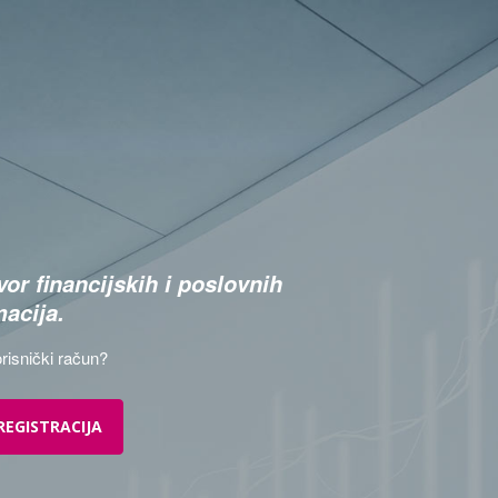
or financijskih i poslovnih
macija.
risnički račun?
REGISTRACIJA