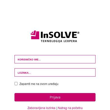
Login Form
Zapamti me na ovom uređaju
Prijava
Zaboravljena lozinka
Natrag na početnu