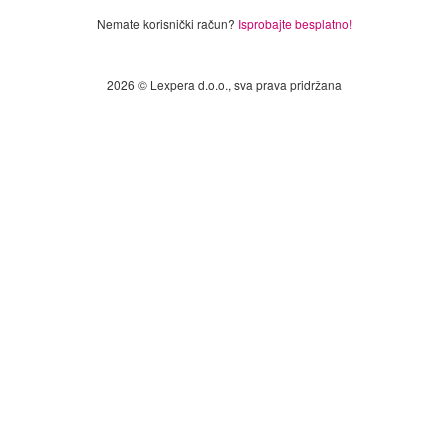
Nemate korisnički račun?
Isprobajte besplatno!
2026 © Lexpera d.o.o., sva prava pridržana