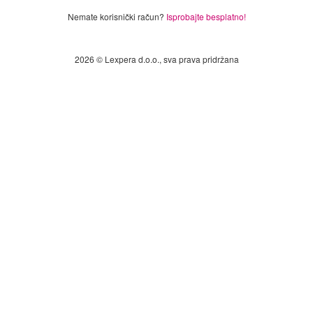
Nemate korisnički račun?
Isprobajte besplatno!
2026 © Lexpera d.o.o., sva prava pridržana