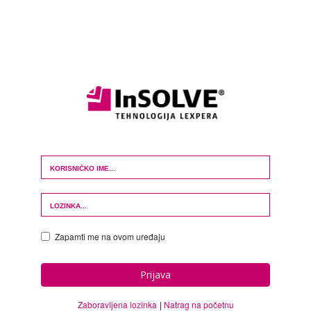
Login Form
Zapamti me na ovom uređaju
Prijava
Zaboravljena lozinka
Natrag na početnu