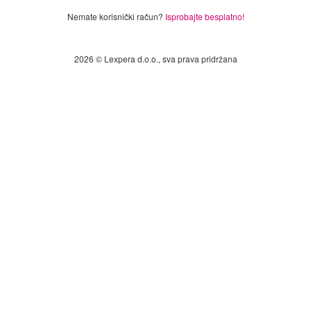
Nemate korisnički račun?
Isprobajte besplatno!
2026 © Lexpera d.o.o., sva prava pridržana