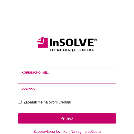
Login Form
Zapamti me na ovom uređaju
Prijava
Zaboravljena lozinka
Natrag na početnu