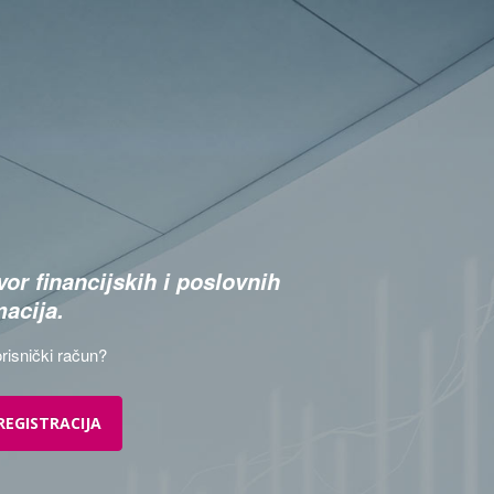
or financijskih i poslovnih
macija.
risnički račun?
REGISTRACIJA