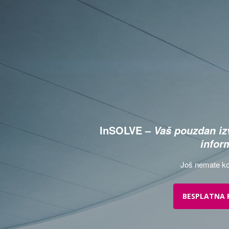
InSOLVE –
Vaš pouzdan izv
infor
Još nemate ko
BESPLATNA 