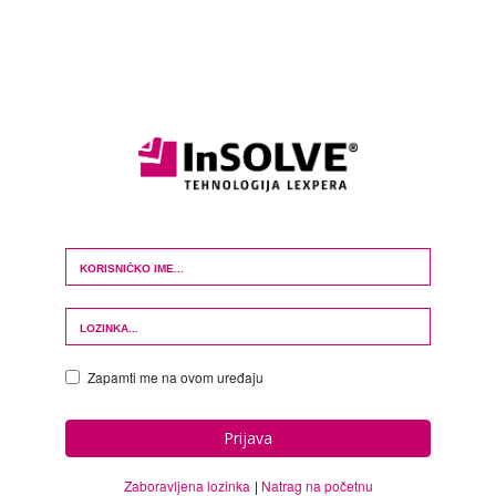
Login Form
Zapamti me na ovom uređaju
Prijava
Zaboravljena lozinka
Natrag na početnu