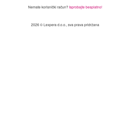
Nemate korisnički račun?
Isprobajte besplatno!
2026 © Lexpera d.o.o., sva prava pridržana