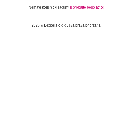
Nemate korisnički račun?
Isprobajte besplatno!
2026 © Lexpera d.o.o., sva prava pridržana