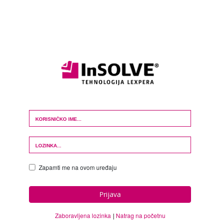
Login Form
Zapamti me na ovom uređaju
Prijava
Zaboravljena lozinka
Natrag na početnu