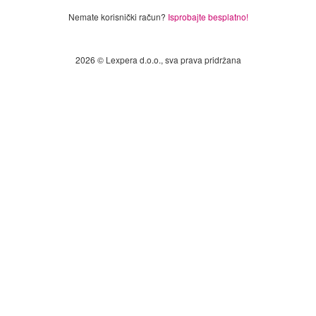
Nemate korisnički račun?
Isprobajte besplatno!
2026 © Lexpera d.o.o., sva prava pridržana