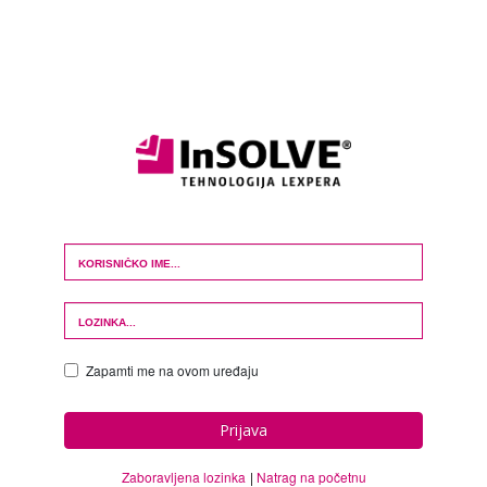
Login Form
Zapamti me na ovom uređaju
Prijava
Zaboravljena lozinka
Natrag na početnu