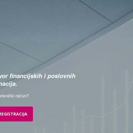
or financijskih i poslovnih
macija.
risnički račun?
REGISTRACIJA