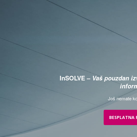
InSOLVE –
Vaš pouzdan izv
infor
Još nemate ko
BESPLATNA 