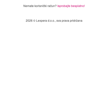
Nemate korisnički račun?
Isprobajte besplatno!
2026 © Lexpera d.o.o., sva prava pridržana