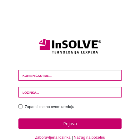
Login Form
Zapamti me na ovom uređaju
Prijava
Zaboravljena lozinka
Natrag na početnu