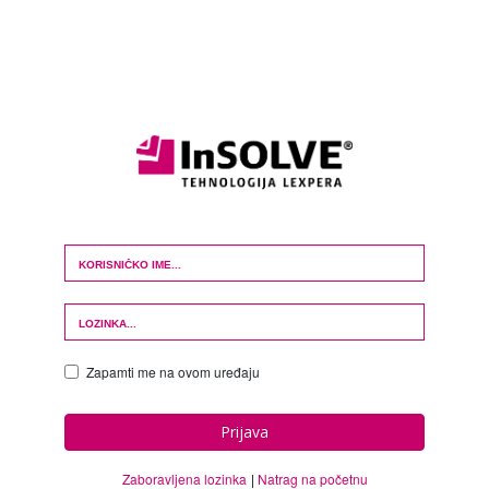
Login Form
Zapamti me na ovom uređaju
Prijava
Zaboravljena lozinka
Natrag na početnu