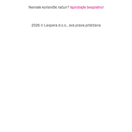
Nemate korisnički račun?
Isprobajte besplatno!
2026 © Lexpera d.o.o., sva prava pridržana