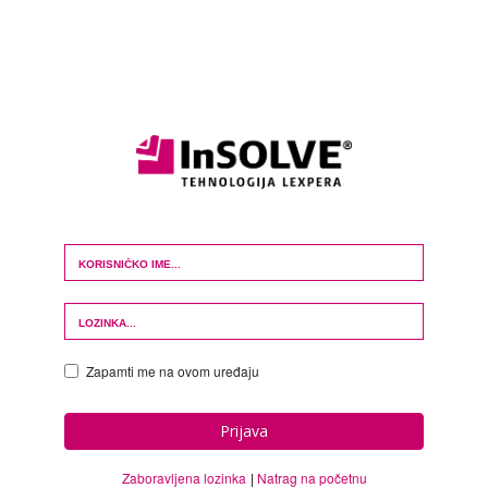
Login Form
Zapamti me na ovom uređaju
Prijava
Zaboravljena lozinka
Natrag na početnu