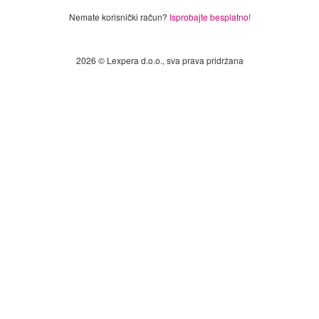
Nemate korisnički račun?
Isprobajte besplatno!
2026 © Lexpera d.o.o., sva prava pridržana