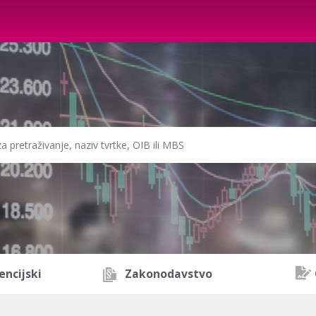
encijski
Zakonodavstvo