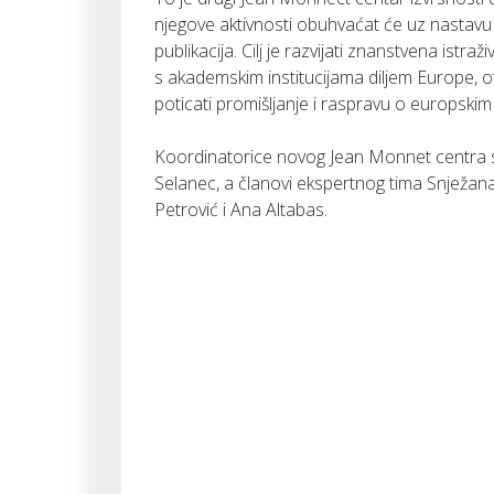
njegove aktivnosti obuhvaćat će uz nastavu i 
publikacija. Cilj je razvijati znanstvena istra
s akademskim institucijama diljem Europe, ot
poticati promišljanje i raspravu o europski
Koordinatorice novog Jean Monnet centra su
Selanec, a članovi ekspertnog tima Snježana 
Petrović i Ana Altabas.