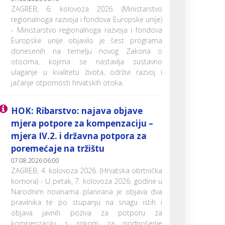
ZAGREB, 6. kolovoza 2026. (Ministarstvo
regionalnoga razvoja i fondova Europske unije)
- Ministarstvo regionalnoga razvoja i fondova
Europske unije objavilo je šest programa
donesenih na temelju novog Zakona o
otocima, kojima se nastavlja sustavno
ulaganje u kvalitetu života, održivi razvoj i
jačanje otpornosti hrvatskih otoka.
HOK: Ribarstvo: najava objave
mjera potpore za kompenzaciju –
mjera IV.2. i državna potpora za
poremećaje na tržištu
07.08.2026 06:00
ZAGREB, 4. kolovoza 2026. (Hrvatska obrtnička
komora) - U petak, 7. kolovoza 2026. godine u
Narodnim novinama planirana je objava dva
pravilnika te po stupanju na snagu istih i
objava javnih poziva za potporu za
kompenzaciju s rokom za podnošenje