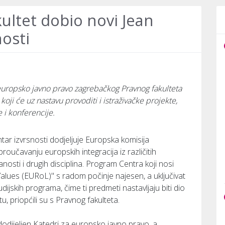
ultet dobio novi Jean
osti
 europsko javno pravo zagrebačkog Pravnog fakulteta
koji će uz nastavu provoditi i istraživačke projekte,
e i konferencije.
ar izvrsnosti dodjeljuje Europska komisija
proučavanju europskih integracija iz različitih
anosti i drugih disciplina. Program Centra koji nosi
alues (EURoL)" s radom počinje najesen, a uključivat
ijskih programa, čime ti predmeti nastavljaju biti dio
u, priopćili su s Pravnog fakulteta.
dodijeljen Katedri za europsko javno pravo, a