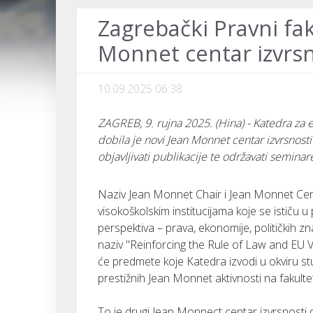
Zagrebački Pravni fak
Monnet centar izvrsn
10.09.2025 06:38
ZAGREB, 9. rujna 2025. (Hina) - Katedra za
dobila je novi Jean Monnet centar izvrsnosti 
objavljivati publikacije te održavati seminar
Naziv Jean Monnet Chair i Jean Monnet Cent
visokoškolskim institucijama koje se ističu u 
perspektiva – prava, ekonomije, političkih zn
naziv "Reinforcing the Rule of Law and EU V
će predmete koje Katedra izvodi u okviru stud
prestižnih Jean Monnet aktivnosti na fakultet
To je drugi Jean Monnect centar izvrsnosti 