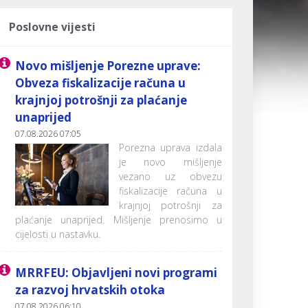
Poslovne vijesti
Novo mišljenje Porezne uprave:
Obveza fiskalizacije računa u
krajnjoj potrošnji za plaćanje
unaprijed
07.08.2026 07:05
Porezna uprava izdala
je novo mišljenje
vezano uz obvezu
fiskalizacije računa u
krajnjoj potrošnji za
plaćanje unaprijed. Mišljenje prenosimo u
cijelosti u nastavku.
MRRFEU: Objavljeni novi programi
za razvoj hrvatskih otoka
07.08.2026 06:10