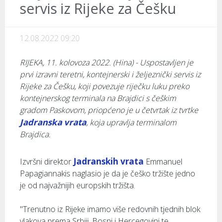
servis iz Rijeke za Češku
12.08.2022 09:20
RIJEKA, 11. kolovoza 2022. (Hina) - Uspostavljen je
prvi izravni teretni, kontejnerski i željeznički servis iz
Rijeke za Češku, koji povezuje riječku luku preko
kontejnerskog terminala na Brajdici s češkim
gradom Paskovom, priopćeno je u četvrtak iz tvrtke
Jadranska vrata
, koja upravlja terminalom
Brajdica.
Jadranskih vrata
Izvršni direktor
Emmanuel
Papagiannakis naglasio je da je češko tržište jedno
je od najvažnijih europskih tržišta.
"Trenutno iz Rijeke imamo više redovnih tjednih blok
vlakova prema Srbiji, Bosni i Hercegovini te