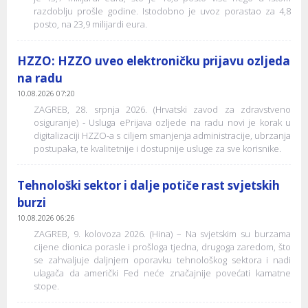
razdoblju prošle godine. Istodobno je uvoz porastao za 4,8
posto, na 23,9 milijardi eura.
HZZO: HZZO uveo elektroničku prijavu ozljeda
na radu
10.08.2026 07:20
ZAGREB, 28. srpnja 2026. (Hrvatski zavod za zdravstveno
osiguranje) - Usluga ePrijava ozljede na radu novi je korak u
digitalizaciji HZZO-a s ciljem smanjenja administracije, ubrzanja
postupaka, te kvalitetnije i dostupnije usluge za sve korisnike.
Tehnološki sektor i dalje potiče rast svjetskih
burzi
10.08.2026 06:26
ZAGREB, 9. kolovoza 2026. (Hina) – Na svjetskim su burzama
cijene dionica porasle i prošloga tjedna, drugoga zaredom, što
se zahvaljuje daljnjem oporavku tehnološkog sektora i nadi
ulagača da američki Fed neće značajnije povećati kamatne
stope.