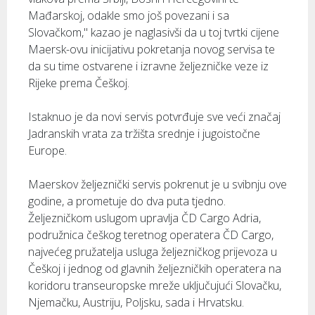
Mađarskoj, odakle smo još povezani i sa
Slovačkom," kazao je naglasivši da u toj tvrtki cijene
Maersk-ovu inicijativu pokretanja novog servisa te
da su time ostvarene i izravne željezničke veze iz
Rijeke prema Češkoj.
Istaknuo je da novi servis potvrđuje sve veći značaj
Jadranskih vrata za tržišta srednje i jugoistočne
Europe.
Maerskov željeznički servis pokrenut je u svibnju ove
godine, a prometuje do dva puta tjedno.
Željezničkom uslugom upravlja ČD Cargo Adria,
podružnica češkog teretnog operatera ČD Cargo,
najvećeg pružatelja usluga željezničkog prijevoza u
Češkoj i jednog od glavnih željezničkih operatera na
koridoru transeuropske mreže uključujući Slovačku,
Njemačku, Austriju, Poljsku, sada i Hrvatsku.