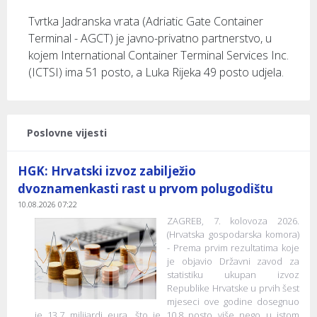
Tvrtka Jadranska vrata (Adriatic Gate Container
Terminal - AGCT) je javno-privatno partnerstvo, u
kojem International Container Terminal Services Inc.
(ICTSI) ima 51 posto, a Luka Rijeka 49 posto udjela.
Poslovne vijesti
HGK: Hrvatski izvoz zabilježio
dvoznamenkasti rast u prvom polugodištu
10.08.2026 07:22
ZAGREB, 7. kolovoza 2026.
(Hrvatska gospodarska komora)
- Prema prvim rezultatima koje
je objavio Državni zavod za
statistiku ukupan izvoz
Republike Hrvatske u prvih šest
mjeseci ove godine dosegnuo
je 13,7 milijardi eura, što je 10,8 posto više nego u istom