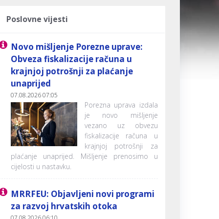
Poslovne vijesti
Novo mišljenje Porezne uprave:
Obveza fiskalizacije računa u
krajnjoj potrošnji za plaćanje
unaprijed
07.08.2026 07:05
Porezna uprava izdala
je novo mišljenje
vezano uz obvezu
fiskalizacije računa u
krajnjoj potrošnji za
plaćanje unaprijed. Mišljenje prenosimo u
cijelosti u nastavku.
MRRFEU: Objavljeni novi programi
za razvoj hrvatskih otoka
07.08.2026 06:10