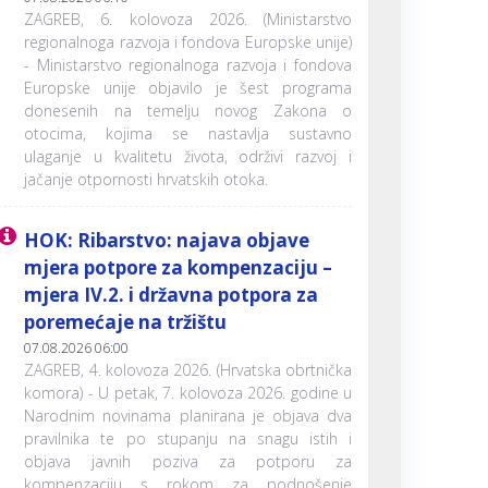
ZAGREB, 6. kolovoza 2026. (Ministarstvo
regionalnoga razvoja i fondova Europske unije)
- Ministarstvo regionalnoga razvoja i fondova
Europske unije objavilo je šest programa
donesenih na temelju novog Zakona o
otocima, kojima se nastavlja sustavno
ulaganje u kvalitetu života, održivi razvoj i
jačanje otpornosti hrvatskih otoka.
HOK: Ribarstvo: najava objave
mjera potpore za kompenzaciju –
mjera IV.2. i državna potpora za
poremećaje na tržištu
07.08.2026 06:00
ZAGREB, 4. kolovoza 2026. (Hrvatska obrtnička
komora) - U petak, 7. kolovoza 2026. godine u
Narodnim novinama planirana je objava dva
pravilnika te po stupanju na snagu istih i
objava javnih poziva za potporu za
kompenzaciju s rokom za podnošenje