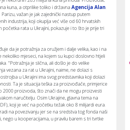
 je rekordnih 265 milijuna kuna prihoda. Proizvođač
Agencija Alan
una kuna, a otprilike toliko i državna
.
 Parizu, važan je jak zajednički nastup putem
 industrija, koji okuplja već više od 60 hrvatskih
 početka rata u Ukrajini, pokazuje i to što je prije tri
je da je potražnja za oružjem i dalje velika, kao i na
nekoliko mjeseci, na kojem su kupci doslovno htjeli
aka. "Potražnja je slična, ali došlo je do velike
ja vezana za rat u Ukrajini, naime, ne dolazi s
ostrojba u Ukrajini ima svog predstavnika koji dolazi
bnosti. Ta je situacija teška za proizvođače, primjerice
o 2000 proizvoda, što znači da ne mogu proizvesti
svakom naručitelju. Osim Ukrajine, glavna tema na
), koji je već na početku težak oko 8 milijardi eura.
radi na povezivanju jer se na sredstva tog fonda naši
, nego u kooperacijama, u pravilu barem s tri tvrtke