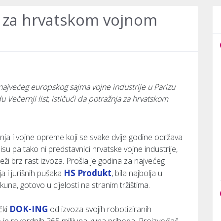
a za hrvatskom vojnom
 najvećeg europskog sajma vojne industrije u Parizu
u Večernji list, ističući da potražnja za hrvatskom
ja i vojne opreme koji se svake dvije godine održava
isu pa tako ni predstavnici hrvatske vojne industrije,
ježi brz rast izvoza. Prošla je godina za najvećeg
HS Produkt
a i jurišnih pušaka
, bila najbolja u
i kuna, gotovo u cijelosti na stranim tržištima.
DOK-ING
čki
od izvoza svojih robotiziranih