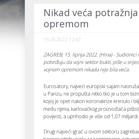
Nikad veća potražnj
opremom
15.06.2022 12:47
ZAGREB, 15. lipnja 2022. (Hina) - Sudionici
potvrđuju da vojni sektor bukti, piše u srijed
vojnom opremom nikada nije bila veća.
Eurosatory, najveći europski sajam naoružan
u Parizu, ne propušta nitko tko je u tom bizn
kojoj je opet nakon koronakrize krenulo i bil
među njima, karlovačkog proizvođača pištolj
povijesti, a uprihodio je više od 1,07 milijard
Drugi najveći igrač u ovom sektoru zagreba