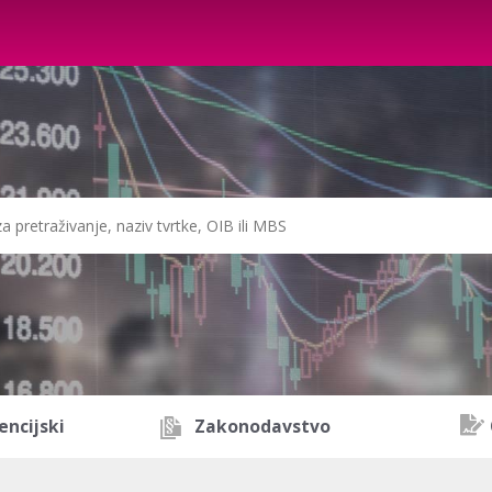
encijski
Zakonodavstvo