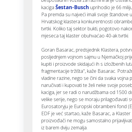
besposadnih vozila za razminiranje ostvario
Šestan-Busch
kaciga
uprihodio je 66 milij
Pa premda su najveći imali svoje štandove u
Hrvatskog klastera konkurentnosti obrambenih
tvrtki. Koliko taj sektor bukti, pogotovo nakon
mjeseca taj klaster obuhvaćao 40-ak tvrtki.
Goran Basarac, predsjednik Klastera, potvrđu
posljednjem vojnom sajmu u Njemačkoj prije 
kupiti i proizvode skidajući ih s izložbenih lut
fragmentacije tržišta", kaže Basarac. Potražn
vladine razine, nego se čini da svaka vojna p
naručivati i kupovati te želi neke svoje pose
kaciga, jer se radi o narudžbama od 1500 d
velike serije, nego se moraju prilagođavati 
Eurosatoryju je Europski obrambeni fond (EDF
EDF je već startao, kaže Basarac, a Klaster 
proizvođači ne mogu samostalno prijavljivati
iz barem dviju zemalja.