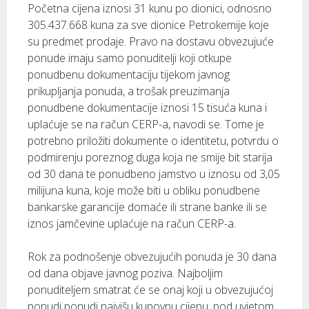
Početna cijena iznosi 31 kunu po dionici, odnosno
305.437.668 kuna za sve dionice Petrokemije koje
su predmet prodaje. Pravo na dostavu obvezujuće
ponude imaju samo ponuditelji koji otkupe
ponudbenu dokumentaciju tijekom javnog
prikupljanja ponuda, a trošak preuzimanja
ponudbene dokumentacije iznosi 15 tisuća kuna i
uplaćuje se na račun CERP-a, navodi se. Tome je
potrebno priložiti dokumente o identitetu, potvrdu o
podmirenju poreznog duga koja ne smije bit starija
od 30 dana te ponudbeno jamstvo u iznosu od 3,05
milijuna kuna, koje može biti u obliku ponudbene
bankarske garancije domaće ili strane banke ili se
iznos jamčevine uplaćuje na račun CERP-a.
Rok za podnošenje obvezujućih ponuda je 30 dana
od dana objave javnog poziva. Najboljim
ponuditeljem smatrat će se onaj koji u obvezujućoj
ponudi ponudi najvišu kupovnu cijenu, pod uvjetom