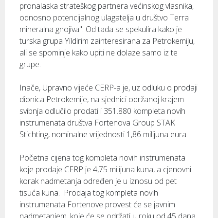
pronalaska strateškog partnera većinskog vlasnika,
odnosno potencijalnog ulagatelja u društvo Terra
mineralna gnojiva". Od tada se spekulira kako je
turska grupa Yildirim zainteresirana za Petrokemiju,
ali se spominje kako upiti ne dolaze samo iz te
grupe.
Inače, Upravno vijeće CERP-a je, uz odluku o prodaji
dionica Petrokemije, na sjednici održanoj krajem
svibnja odlučilo prodati i 351.880 kompleta novih
instrumenata društva Fortenova Group STAK
Stichting, nominalne vrijednosti 1,86 milijuna eura.
Početna cijena tog kompleta novih instrumenata
koje prodaje CERP je 4,75 milijuna kuna, a cjenovni
korak nadmetanja određen je u iznosu od pet
tisuća kuna. Prodaja tog kompleta novih
instrumenata Fortenove provest će se javnim
nadmetanjem, koje će se održati u roku od 45 dana