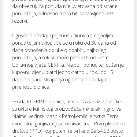
da obvezujuća ponuda nije uvjetovana od strane
ponuditelja, odnosno mora biti dostavljena bez
rezervi.
Ugovor o prodaji i prijenosu dionica s najboljim
ponuditeljem sklopit će se u roku od 30 dana od
dana donošenja odluke o odabiru najboljeg
ponuditelja, a rok se može produžiti odlukom
Upravnog vijeća CERP-a. Najbolji ponuditelj dužan je
kupovnu cijenu platiti jednokratno u roku od 15
dana od dana sklapanja ugovora o prodaji i
prijenosu dionica.
Proda li CERP te dionice, time bi izašao iz vlasničke
strukture kutinskog proizvođača mineralnih gnojiva.
Naime, većinski vlasnik Petrokemije je tvrtka Terra
mineralna gnojiva, čiji su osnivači Ina i Prvo plinarsko
društvo (PPD), koji putem te tvrtke drže 54,52 posto