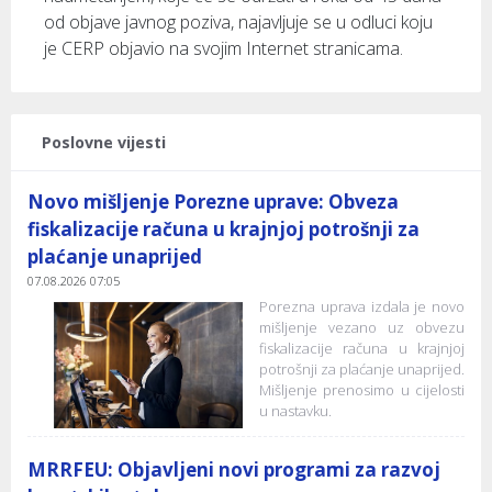
od objave javnog poziva, najavljuje se u odluci koju
je CERP objavio na svojim Internet stranicama.
Poslovne vijesti
Novo mišljenje Porezne uprave: Obveza
fiskalizacije računa u krajnjoj potrošnji za
plaćanje unaprijed
07.08.2026 07:05
Porezna uprava izdala je novo
mišljenje vezano uz obvezu
fiskalizacije računa u krajnjoj
potrošnji za plaćanje unaprijed.
Mišljenje prenosimo u cijelosti
u nastavku.
MRRFEU: Objavljeni novi programi za razvoj