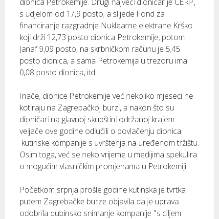
dionica Petrokemije. Drugi najveći dioničar je CERP,
s udjelom od 17,9 posto, a slijede Fond za
financiranje razgradnje Nuklearne elektrane Krško
koji drži 12,73 posto dionica Petrokemije, potom
Janaf 9,09 posto, na skrbničkom računu je 5,45
posto dionica, a sama Petrokemija u trezoru ima
0,08 posto dionica, itd.
Inače, dionice Petrokemije već nekoliko mjeseci ne
kotiraju na Zagrebačkoj burzi, a nakon što su
dioničari na glavnoj skupštini održanoj krajem
veljače ove godine odlučili o povlačenju dionica
kutinske kompanije s uvrštenja na uređenom tržištu.
Osim toga, već se neko vrijeme u medijima spekulira
o mogućim vlasničkim promjenama u Petrokemiji.
Početkom srpnja prošle godine kutinska je tvrtka
putem Zagrebačke burze objavila da je uprava
odobrila dubinsko snimanje kompanije "s ciljem