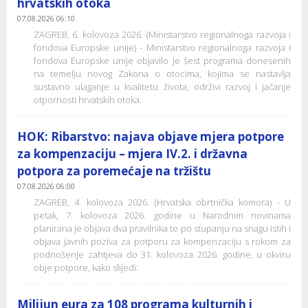
hrvatskih otoka
07.08.2026 06:10
ZAGREB, 6. kolovoza 2026. (Ministarstvo regionalnoga razvoja i
fondova Europske unije) - Ministarstvo regionalnoga razvoja i
fondova Europske unije objavilo je šest programa donesenih
na temelju novog Zakona o otocima, kojima se nastavlja
sustavno ulaganje u kvalitetu života, održivi razvoj i jačanje
otpornosti hrvatskih otoka.
HOK: Ribarstvo: najava objave mjera potpore
za kompenzaciju – mjera IV.2. i državna
potpora za poremećaje na tržištu
07.08.2026 06:00
ZAGREB, 4. kolovoza 2026. (Hrvatska obrtnička komora) - U
petak, 7. kolovoza 2026. godine u Narodnim novinama
planirana je objava dva pravilnika te po stupanju na snagu istih i
objava javnih poziva za potporu za kompenzaciju s rokom za
podnošenje zahtjeva do 31. kolovoza 2026. godine, u okviru
obje potpore, kako slijedi:
Milijun eura za 108 programa kulturnih i