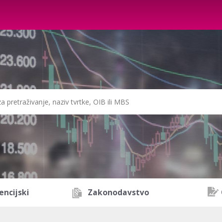
encijski
Zakonodavstvo