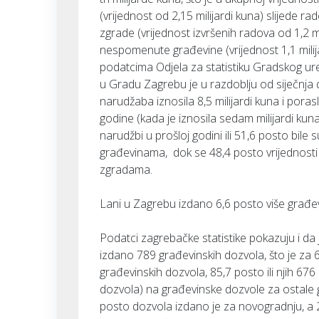
(vrijednost od 2,15 milijardi kuna) slijed
zgrade (vrijednost izvršenih radova od 1,2 mi
nespomenute građevine (vrijednost 1,1 milij
podatcima Odjela za statistiku Gradskog ure
u Gradu Zagrebu je u razdoblju od siječnja 
narudžaba iznosila 8,5 milijardi kuna i pora
godine (kada je iznosila sedam milijardi kun
narudžbi u prošloj godini ili 51,6 posto bil
građevinama, dok se 48,4 posto vrijednost
zgradama.
Lani u Zagrebu izdano 6,6 posto više građe
Podatci zagrebačke statistike pokazuju i da
izdano 789 građevinskih dozvola, što je za 6
građevinskih dozvola, 85,7 posto ili njih 67
dozvola) na građevinske dozvole za ostale
posto dozvola izdano je za novogradnju, a 