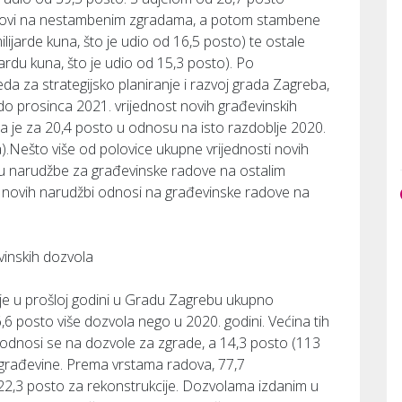
e radovi na nestambenim zgradama, a potom stambene
lijarde kuna, što je udio od 16,5 posto) te ostale
ardu kuna, što je udio od 15,3 posto). Po
da za strategijsko planiranje i razvoj grada Zagreba,
do prosinca 2021. vrijednost novih građevinskih
sla je za 20,4 posto u odnosu na isto razdoblje 2020.
a).Nešto više od polovice ukupne vrijednosti novih
e su narudžbe za građevinske radove na ostalim
i novih narudžbi odnosi na građevinske radove na
vinskih dozvola
 je u prošloj godini u Gradu Zagrebu ukupno
,6 posto više dozvola nego u 2020. godini. Većina tih
6 odnosi se na dozvole za zgrade, a 14,3 posto (113
 građevine. Prema vrstama radova, 77,7
22,3 posto za rekonstrukcije. Dozvolama izdanim u