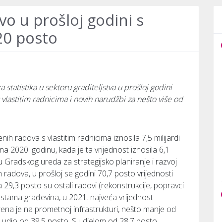
o u prošloj godini s
20 posto
statistika u sektoru graditeljstva u prošloj godini
s vlastitim radnicima i novih narudžbi za nešto više od
ih radova s vlastitim radnicima iznosila 7,5 milijardi
a 2020. godinu, kada je ta vrijednost iznosila 6,1
ku Gradskog ureda za strategijsko planiranje i razvoj
adova, u prošloj se godini 70,7 posto vrijednosti
29,3 posto su ostali radovi (rekonstrukcije, popravci
rstama građevina, u 2021. najveća vrijednost
rena je na prometnoj infrastrukturi, nešto manje od
sti udio od 39,5 posto. S udjelom od 28,7 posto