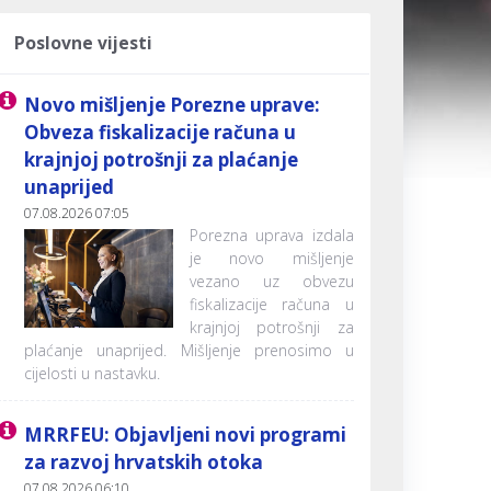
Poslovne vijesti
Novo mišljenje Porezne uprave:
Obveza fiskalizacije računa u
krajnjoj potrošnji za plaćanje
unaprijed
07.08.2026 07:05
Porezna uprava izdala
je novo mišljenje
vezano uz obvezu
fiskalizacije računa u
krajnjoj potrošnji za
plaćanje unaprijed. Mišljenje prenosimo u
cijelosti u nastavku.
MRRFEU: Objavljeni novi programi
za razvoj hrvatskih otoka
07.08.2026 06:10