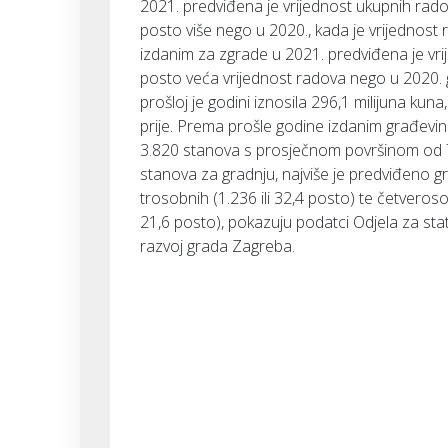
2021. predviđena je vrijednost ukupnih radov
posto više nego u 2020., kada je vrijednost 
izdanim za zgrade u 2021. predviđena je vrij
posto veća vrijednost radova nego u 2020. g
prošloj je godini iznosila 296,1 milijuna ku
prije. Prema prošle godine izdanim građev
3.820 stanova s prosječnom površinom od 
stanova za gradnju, najviše je predviđeno g
trosobnih (1.236 ili 32,4 posto) te četvero
21,6 posto), pokazuju podatci Odjela za stat
razvoj grada Zagreba.