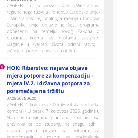
ZAGREB, 6. kolovoza 2026. (Ministarstvo
regionalnoga razvoja i fondova Europske unije)
- Ministarstvo regionalnoga razvoja i fondova
Europske unije objavilo je šest programa
donesenih na temelju novog Zakona o
otocima, kojima se nastavlja sustavno
ulaganje u kvalitetu života, održivi razvoj i
jačanje otpornosti hrvatskih otoka.
HOK: Ribarstvo: najava objave
mjera potpore za kompenzaciju –
mjera IV.2. i državna potpora za
poremećaje na tržištu
07.08.2026 06:00
ZAGREB, 4. kolovoza 2026. (Hrvatska obrtnička
komora) - U petak, 7. kolovoza 2026. godine u
Narodnim novinama planirana je objava dva
pravilnika te po stupanju na snagu istih i
objava javnih poziva za potporu za
kompenzaciju s rokom za podnošenje