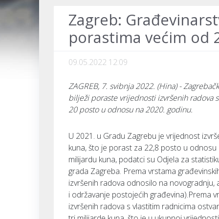
Zagreb: Građevinarstv
porastima većim od 
09.05.2022 12:09
ZAGREB, 7. svibnja 2022. (Hina) - Zagrebačka 
bilježi poraste vrijednosti izvršenih radova 
20 posto u odnosu na 2020. godinu.
U 2021. u Gradu Zagrebu je vrijednost izvršen
kuna, što je porast za 22,8 posto u odnosu n
milijardu kuna, podatci su Odjela za statisti
grada Zagreba. Prema vrstama građevinskih r
izvršenih radova odnosilo na novogradnju, a 
i održavanje postojećih građevina).Prema v
izvršenih radova s vlastitim radnicima ostva
tri milijarde kuna, što je u ukupnoj vrijedno