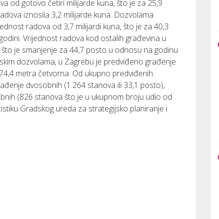
a od gotovo četiri milijarde kuna, što je za 25,9
radova iznosila 3,2 milijarde kuna. Dozvolama
ednost radova od 3,7 milijardi kuna, što je za 40,3
odini. Vrijednost radova kod ostalih građevina u
na, što je smanjenje za 44,7 posto u odnosu na godinu
inskim dozvolama, u Zagrebu je predviđeno građenje
74,4 metra četvorna. Od ukupno predviđenih
rađenje dvosobnih (1.264 stanova ili 33,1 posto),
sobnih (826 stanova što je u ukupnom broju udio od
istiku Gradskog ureda za strategijsko planiranje i