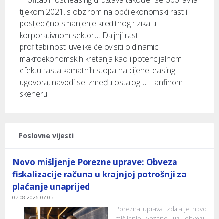
Profitabilnost leasing društava također se oporavila
tijekom 2021. s obzirom na opći ekonomski rast i
posljedično smanjenje kreditnog rizika u
korporativnom sektoru. Daljnji rast
profitabilnosti uvelike će ovisiti o dinamici
makroekonomskih kretanja kao i potencijalnom
efektu rasta kamatnih stopa na cijene leasing
ugovora, navodi se između ostalog u Hanfinom
skeneru.
Poslovne vijesti
Novo mišljenje Porezne uprave: Obveza
fiskalizacije računa u krajnjoj potrošnji za
plaćanje unaprijed
07.08.2026 07:05
Porezna uprava izdala je novo
mišljenje vezano uz obvezu