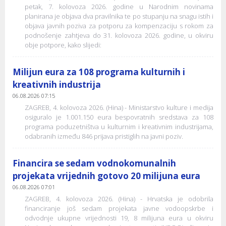
petak, 7. kolovoza 2026. godine u Narodnim novinama
planirana je objava dva pravilnika te po stupanju na snagu istih i
objava javnih poziva za potporu za kompenzaciju s rokom za
podnošenje zahtjeva do 31. kolovoza 2026. godine, u okviru
obje potpore, kako slijedi:
Milijun eura za 108 programa kulturnih i
kreativnih industrija
06.08.2026 07:15
ZAGREB, 4. kolovoza 2026. (Hina) - Ministarstvo kulture i medija
osiguralo je 1.001.150 eura bespovratnih sredstava za 108
programa poduzetništva u kulturnim i kreativnim industrijama,
odabranih između 846 prijava pristiglih na javni poziv.
Financira se sedam vodnokomunalnih
projekata vrijednih gotovo 20 milijuna eura
06.08.2026 07:01
ZAGREB, 4. kolovoza 2026. (Hina) - Hrvatska je odobrila
financiranje još sedam projekata javne vodoopskrbe i
odvodnje ukupne vrijednosti 19, 8 milijuna eura u okviru