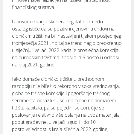
njihove materijalizacije i narušavanja stabilnosti
financijskog sustava.
U novom izdanju skenera regulator između
ostalog ističe da su pozitivni cjenovni trendovi na
dioničkim tržištima bili nastavljeni tijekom posljednjeg
tromjesečja 2021., no taj se trend naglo preokrenuo
u siječnju i veljači 2022. kada je prosječna korekcija
na europskim tržištima iznosila -1,5 posto u odnosu
na kraj 2021. godine.
Iako domaće dioničko tržište u prethodnom
razdoblju nije bilježilo rekordno visoka vrednovanja,
globalne tržišne korekcije i pogoršanje tržišnog
sentimenta odrazili su se i na cijene na domaćem
tržištu kapitala, pa su pojedini sektori, čije se
poslovanje relativno više oslanja na uvoz materijala,
poput građevine, u veljači izgubili i do 10
posto vrijednosti s kraja siječnja 2022. godine,