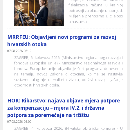
fiskalizacije računa u krajnjoj
potrošnji za plaćanje unaprijed.
Mišljenje prenosimo u cijelosti
u nastavku.
MRRFEU: Objavljeni novi programi za razvoj
hrvatskih otoka
07.08.2026 06:10
ZAGREB, 6. kolovoza 2026. (Ministarstvo regionalnoga razvoja i
fondova Europske unije) - Ministarstvo regionalnoga razvoja i
fondova Europske unije objavilo je šest programa donesenih
na temelju novog Zakona o otocima, kojima se nastavlja
sustavno ulaganje u kvalitetu života, održivi razvoj i jačanje
otpornosti hrvatskih otoka.
HOK: Ribarstvo: najava objave mjera potpore
za kompenzaciju – mjera IV.2. i državna
potpora za poremećaje na tržištu
07.08.2026 06:00
ZAGREB, 4. kolovoza 2026. (Hrvatska obrtnička komora) - U