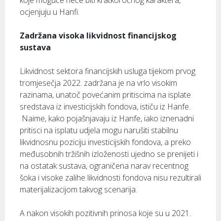
koje moguće neće biti kratkoročnog karaktera,
ocjenjuju u Hanfi.
Zadržana visoka likvidnost financijskog
sustava
Likvidnost sektora financijskih usluga tijekom prvog
tromjesečja 2022. zadržana je na vrlo visokim
razinama, unatoč povećanim pritiscima na isplate
sredstava iz investicijskih fondova, ističu iz Hanfe.
Naime, kako pojašnjavaju iz Hanfe, iako iznenadni
pritisci na isplatu udjela mogu narušiti stabilnu
likvidnosnu poziciju investicijskih fondova, a preko
međusobnih tržišnih izloženosti ujedno se prenijeti i
na ostatak sustava, ograničena narav recentnog
šoka i visoke zalihe likvidnosti fondova nisu rezultirali
materijalizacijom takvog scenarija.
A nakon visokih pozitivnih prinosa koje su u 2021.