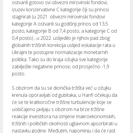
ostvarili gotovo svi obvezni mirovinski fondovi,
izuzev konzervativne C kategorije čiji su prinosi
stagnirali (u 2021. obvezni mirovinski fondovi
kategorije A ostvarili su godišnji prinos od 13,5
posto, kategorije B od 7,4 posto, a kategorije C od
0,4 posto) , u 2022. uslijedilo je njihov pad zbog
globalnih tržišnih korekcija uslijed eskalacije rata u
Ukrajini te postupne normalizacije monetarnih
politika. Tako su do kraja ožujka sve kategorije
zabilježile negativne prinose, od prosječno -1,9
posto.
S obzirom da su se dionička tržišta već u ožujku
krenula oporavljati od gubitaka, u Hanfi očekuju da
će se te kratkoročne tržišne turbulencije koje se
uobičajeno javljaju s obzirom na brze tržišne
reakcije investitora na izmjene makroekonomskih,
tržišnih i političkih okolnosti uglavnom apsorbirati u
nastavku godine. Međutim, napominju i da će rast