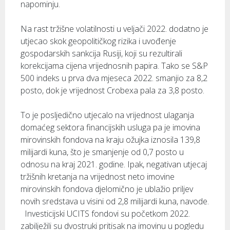
napominju.
Na rast tržišne volatilnosti u veljači 2022. dodatno je
utjecao skok geopolitičkog rizika i uvođenje
gospodarskih sankcija Rusiji, koji su rezultirali
korekcijama cijena vrijednosnih papira. Tako se S&P
500 indeks u prva dva mjeseca 2022. smanjio za 8,2
posto, dok je vrijednost Crobexa pala za 3,8 posto.
To je posljedično utjecalo na vrijednost ulaganja
domaćeg sektora financijskih usluga pa je imovina
mirovinskih fondova na kraju ožujka iznosila 139,8
milijardi kuna, što je smanjenje od 0,7 posto u
odnosu na kraj 2021. godine. Ipak, negativan utjecaj
tržišnih kretanja na vrijednost neto imovine
mirovinskih fondova djelomično je ublažio priljev
novih sredstava u visini od 2,8 milijardi kuna, navode.
Investicijski UCITS fondovi su početkom 2022.
zabilježili su dvostruki pritisak na imovinu u pogledu