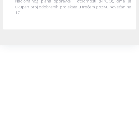
Nacionalnog plana oporavka i otpornosti (NPOO), čime je
ukupan broj odobrenih projekata u trećem pozivu povećan na
17.