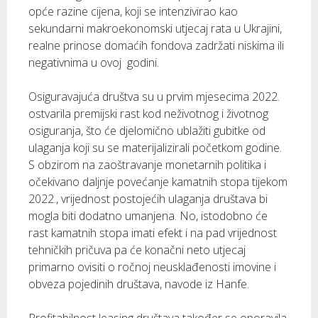
opće razine cijena, koji se intenzivirao kao
sekundarni makroekonomski utjecaj rata u Ukrajini,
realne prinose domaćih fondova zadržati niskima ili
negativnima u ovoj godini.
Osiguravajuća društva su u prvim mjesecima 2022.
ostvarila premijski rast kod neživotnog i životnog
osiguranja, što će djelomično ublažiti gubitke od
ulaganja koji su se materijalizirali početkom godine.
S obzirom na zaoštravanje monetarnih politika i
očekivano daljnje povećanje kamatnih stopa tijekom
2022., vrijednost postojećih ulaganja društava bi
mogla biti dodatno umanjena. No, istodobno će
rast kamatnih stopa imati efekt i na pad vrijednost
tehničkih pričuva pa će konačni neto utjecaj
primarno ovisiti o ročnoj neusklađenosti imovine i
obveza pojedinih društava, navode iz Hanfe.