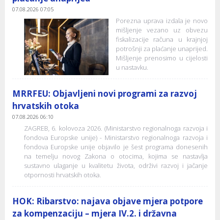
07.08.2026 07:05
Porezna uprava izdala je novo
mišljenje vezano uz obvezu
fiskalizacije računa u krajnjoj
potrošnji za plaćanje unaprijed.
Mišljenje prenosimo u cijelosti
u nastavku.
MRRFEU: Objavljeni novi programi za razvoj
hrvatskih otoka
07.08.2026 06:10
ZAGREB, 6. kolovoza 2026. (Ministarstvo regionalnoga razvoja i
fondova Europske unije) - Ministarstvo regionalnoga razvoja i
fondova Europske unije objavilo je šest programa donesenih
na temelju novog Zakona o otocima, kojima se nastavlja
sustavno ulaganje u kvalitetu života, održivi razvoj i jačanje
otpornosti hrvatskih otoka.
HOK: Ribarstvo: najava objave mjera potpore
za kompenzaciju – mjera IV.2. i državna