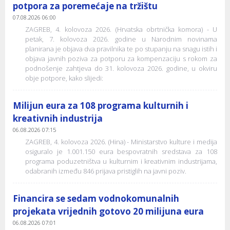
potpora za poremećaje na tržištu
07.08.2026 06:00
ZAGREB, 4. kolovoza 2026. (Hrvatska obrtnička komora) - U
petak, 7. kolovoza 2026. godine u Narodnim novinama
planirana je objava dva pravilnika te po stupanju na snagu istih i
objava javnih poziva za potporu za kompenzaciju s rokom za
podnošenje zahtjeva do 31. kolovoza 2026. godine, u okviru
obje potpore, kako slijedi:
Milijun eura za 108 programa kulturnih i
kreativnih industrija
06.08.2026 07:15
ZAGREB, 4. kolovoza 2026. (Hina) - Ministarstvo kulture i medija
osiguralo je 1.001.150 eura bespovratnih sredstava za 108
programa poduzetništva u kulturnim i kreativnim industrijama,
odabranih između 846 prijava pristiglih na javni poziv.
Financira se sedam vodnokomunalnih
projekata vrijednih gotovo 20 milijuna eura
06.08.2026 07:01