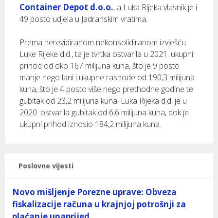
Container Depot d.o.o.
, a Luka Rijeka vlasnik je i
49 posto udjela u Jadranskim vratima.
Prema nerevidiranom nekonsolidiranom izvješću
Luke Rijeke d.d., ta je tvrtka ostvarila u 2021. ukupni
prihod od oko 167 milijuna kuna, što je 9 posto
manje nego lani i ukupne rashode od 190,3 milijuna
kuna, što je 4 posto više nego prethodne godine te
gubitak od 23,2 milijuna kuna. Luka Rijeka d.d. je u
2020. ostvarila gubitak od 6,6 milijuna kuna, dok je
ukupni prihod iznosio 184,2 milijuna kuna.
Poslovne vijesti
Novo mišljenje Porezne uprave: Obveza
fiskalizacije računa u krajnjoj potrošnji za
plaćanje unaprijed