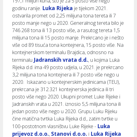
197,1 milijun kuna, što je za 5 posto više nego
Luka Rijeka
godinu ranije.
je tijekom 2021.
ostvarila promet od 2,25 milijuna tona tereta ili 7
posto manje nego u 2020. Generalnog tereta bilo je
746.268 tona ili 13 posto više, a rasutog tereta 1,5
milijuna tona ili 15 posto manje. Prekrcano je i nešto
više od 89 tisuća tona kontejnera, 15 posto više. Na
kontejnerskom terminalu Brajdica, odnosno na
Jadranskih vrata d.d.
terminalu
, u kojima Luka
Rijeka d.d. ima 49 posto udjela, u 2021. je prekrcano
3,2 milijuna tona kontejnera ili 7 posto više nego u
2020. Iskazano u kontejnerskim jedinicama (TEU),
prekrcana je 312.321 kontejnerska jedinica ili tri
posto više nego 2020. Ukupni promet Luke Rijeke i
Jadranskih vrata u 2021. iznosio 5,5 milijuna tona ili
jedan posto više nego u 2020. Grupu Luku Rijeku
čine matična tvrtka Luka Rijeka d.d., zatim tvrtke u
Luka
100-postotnom vlasništvu Luke Rijeke -
prijevoz d.o.o.
Stanovi d.o.o.
Luka Rijeka
,
i