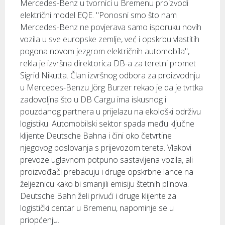
Mercedes-Benz u tvornici u Bremenu proizvodi
električni model EQE. "Ponosni smo što nam
Mercedes-Benz ne povjerava samo isporuku novih
vozila u sve europske zemlje, već i opskrbu vlastitih
pogona novom jezgrom električnih automobila",
rekla je izvršna direktorica DB-a za teretni promet
Sigrid Nikutta. Član izvršnog odbora za proizvodnju
u Mercedes-Benzu Jörg Burzer rekao je da je tvrtka
zadovoljna što u DB Cargu ima iskusnog i
pouzdanog partnera u prijelazu na ekološki održivu
logistiku. Automobilski sektor spada među ključne
klijente Deutsche Bahna i čini oko četvrtine
njegovog poslovanja s prijevozom tereta. Vlakovi
prevoze uglavnom potpuno sastavljena vozila, ali
proizvođači prebacuju i druge opskrbne lance na
željeznicu kako bi smanjili emisiju štetnih plinova.
Deutsche Bahn želi privući i druge klijente za
logistički centar u Bremenu, napominje se u
priopćenju.