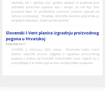
obrtnika, od 1. siječnja 2027. godine nastavit će poslovati pod
jednakim poreznim uvjetima kao i dosad. Za sve koji žele
provjeriti kako će predložene porezne izmjene utjecati na
njihovo poslovanje, Hrvatska obrtnička komora pripremila je
besplatni kalkulator „Dobro je biti obrtnik“.
Slovenski I-Vent planira izgradnju proizvodnog
pogona u Hrvatskoj
04.08.2026 05:17
ZAGREB, 3. kolovoza 2026. (Hina) - Slovenska tvrtka I-Vent
planira započeti proces ulaganja u izgradnju proizvodnog
pogona u jednoj od hrvatskih industrijskih zona, najavili su u
ponedjeljak iz te tvrtke koja se bavi ventilacijskim sustavima.