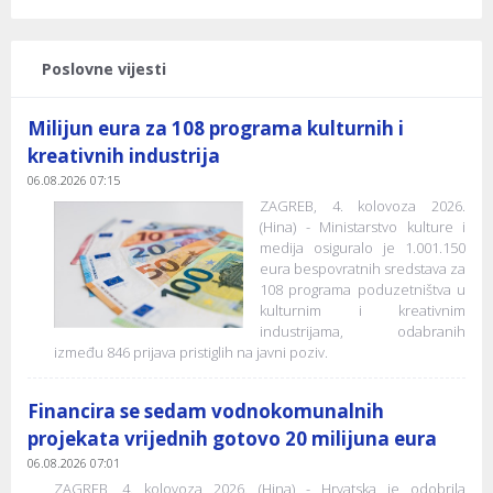
Poslovne vijesti
Milijun eura za 108 programa kulturnih i
kreativnih industrija
06.08.2026 07:15
ZAGREB, 4. kolovoza 2026.
(Hina) - Ministarstvo kulture i
medija osiguralo je 1.001.150
eura bespovratnih sredstava za
108 programa poduzetništva u
kulturnim i kreativnim
industrijama, odabranih
između 846 prijava pristiglih na javni poziv.
Financira se sedam vodnokomunalnih
projekata vrijednih gotovo 20 milijuna eura
06.08.2026 07:01
ZAGREB, 4. kolovoza 2026. (Hina) - Hrvatska je odobrila