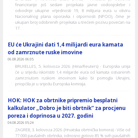
financiranje još sedam projekata javne vodoopskrbe i
odvodnje ukupne vrijednosti 19, 8 milijuna eura u okviru
Nacionalnog plana oporavka i otpornosti (NPOO), čime je
ukupan broj odobrenih projekata u trećem pozivu povećan na
17.
EU će Ukrajini dati 1,4 milijardi eura kamata
od zamrznute ruske imovine
06.08.2026 06:05
BRUXELLES, 5. kolovoza 2026. (Hina/Reuters) - Europska unija
će u srijedu iskoristiti 1,4 milijarde eura od kamata ostvarenih
zamrznutom ruskom imovinom kako bi pomogla Ukrajini,
priopćila je u srijedu Europska komisija.
HOK: HOK za obrtnike pripremio besplatni
kalkulator „Dobro je biti obrtnik“ za procjenu
poreza i doprinosa u 2027. godini
04.08.2026 05:24
ZAGREB, 3. kolovoza 2026. (Hrvatska obrtnička komora) - Više od
77.000 paušalnih obrtnika, odnosno gotovo 85 % svih paušalnih