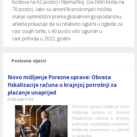
bodova na 62 posto) i Njemačkoj (za četiri boda na
76 posto). Iako su američki poslovnjaci možda
manje optimistični prema globalnom gospodarstvu,
anketa pokazuje da su relativno sigurni u izglede za
rast svojih tvrtki, s 40 posto vrlo sigurnih u
rast prihoda u 2022. godini.
Poslovne vijesti
Novo mišljenje Porezne uprave: Obveza
fiskalizacije računa u krajnjoj potrošnji za
plaćanje unaprijed
07.08.2026 07:05
Porezna uprava izdala je novo
mišljenje vezano uz obvezu
fiskalizacije računa u krajnjoj
potrošnji za plaćanje unaprijed.
Mišljenje prenosimo u cijelosti
u nastavku.