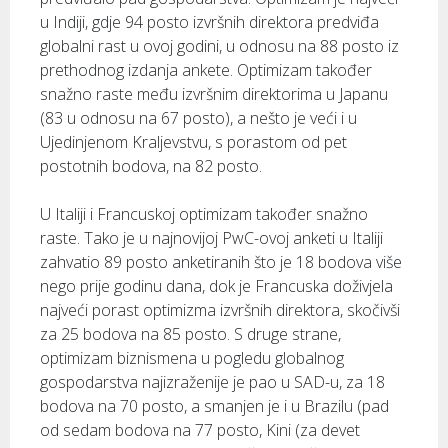
u Indiji, gdje 94 posto izvršnih direktora predviđa
globalni rast u ovoj godini, u odnosu na 88 posto iz
prethodnog izdanja ankete. Optimizam također
snažno raste među izvršnim direktorima u Japanu
(83 u odnosu na 67 posto), a nešto je veći i u
Ujedinjenom Kraljevstvu, s porastom od pet
postotnih bodova, na 82 posto.
U Italiji i Francuskoj optimizam također snažno
raste. Tako je u najnovijoj PwC-ovoj anketi u Italiji
zahvatio 89 posto anketiranih što je 18 bodova više
nego prije godinu dana, dok je Francuska doživjela
najveći porast optimizma izvršnih direktora, skočivši
za 25 bodova na 85 posto. S druge strane,
optimizam biznismena u pogledu globalnog
gospodarstva najizraženije je pao u SAD-u, za 18
bodova na 70 posto, a smanjen je i u Brazilu (pad
od sedam bodova na 77 posto, Kini (za devet