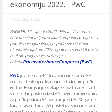
ekonomiju 2022. - PwC
17.01.2022 10:23
ZAGREB, 17. siječnja 2022. (Hina) - Više od tri
četvrtine čelnih ljudi velikih kompanija prognozira
poboljšanje globalnog gospodarstva i jačanje
ekonomije tijekom 2022. godine, s samo 15 posto
očekuje pogoršanje, pokazuje
PricewaterhouseCoopersa (PwC)
anketa
.
PwC
je anketirao 4446 izvršnih direktora u 89
zemalja i teritorija u listopadu i studenom prošle
godine. Poboljšanje očekuje 77 posto anketiranih,
što je jedan postotni bod više nego u prognozama
za prošlu godinu i 54 boda bolje od 2020. godine,
kada je više od pola (53 posto) izvršnih direktora
predviđalo pad gospodarstva. Optimizam je najveći