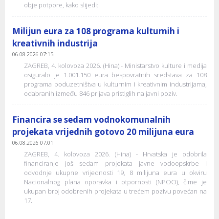
obje potpore, kako slijedi:
Milijun eura za 108 programa kulturnih i
kreativnih industrija
06.08.2026 07:15
ZAGREB, 4. kolovoza 2026. (Hina) - Ministarstvo kulture i medija
osiguralo je 1.001.150 eura bespovratnih sredstava za 108
programa poduzetništva u kulturnim i kreativnim industrijama,
odabranih između 846 prijava pristiglih na javni poziv.
Financira se sedam vodnokomunalnih
projekata vrijednih gotovo 20 milijuna eura
06.08.2026 07:01
ZAGREB, 4. kolovoza 2026. (Hina) - Hrvatska je odobrila
financiranje još sedam projekata javne vodoopskrbe i
odvodnje ukupne vrijednosti 19, 8 milijuna eura u okviru
Nacionalnog plana oporavka i otpornosti (NPOO), čime je
ukupan broj odobrenih projekata u trećem pozivu povećan na
17.