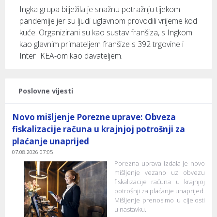
Ingka grupa bilježila je snažnu potražnju tijekom
pandemije jer su ljudi uglavnom provodili vrijeme kod
kuće. Organizirani su kao sustav franšiza, s Ingkom
kao glavnim primateljem franšize s 392 trgovine i
Inter IKEA-om kao davateljem.
Poslovne vijesti
Novo mišljenje Porezne uprave: Obveza
fiskalizacije računa u krajnjoj potrošnji za
plaćanje unaprijed
07.08.2026 07:05
Porezna uprava izdala je novo
mišljenje vezano uz obvezu
fiskalizacije računa u krajnjoj
potrošnji za plaćanje unaprijed.
Mišljenje prenosimo u cijelosti
u nastavku.