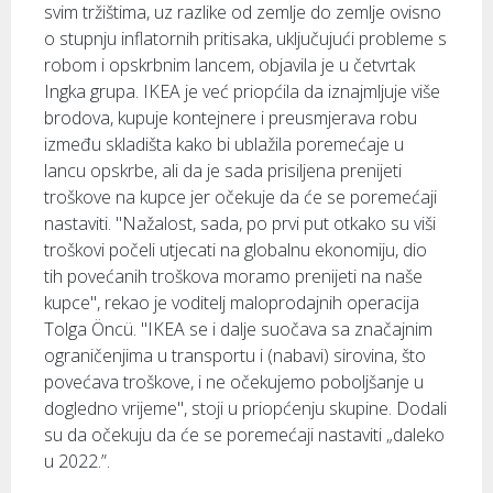
svim tržištima, uz razlike od zemlje do zemlje ovisno
o stupnju inflatornih pritisaka, uključujući probleme s
robom i opskrbnim lancem, objavila je u četvrtak
Ingka grupa. IKEA je već priopćila da iznajmljuje više
brodova, kupuje kontejnere i preusmjerava robu
između skladišta kako bi ublažila poremećaje u
lancu opskrbe, ali da je sada prisiljena prenijeti
troškove na kupce jer očekuje da će se poremećaji
nastaviti. "Nažalost, sada, po prvi put otkako su viši
troškovi počeli utjecati na globalnu ekonomiju, dio
tih povećanih troškova moramo prenijeti na naše
kupce", rekao je voditelj maloprodajnih operacija
Tolga Öncü. "IKEA se i dalje suočava sa značajnim
ograničenjima u transportu i (nabavi) sirovina, što
povećava troškove, i ne očekujemo poboljšanje u
dogledno vrijeme", stoji u priopćenju skupine. Dodali
su da očekuju da će se poremećaji nastaviti „daleko
u 2022.”.