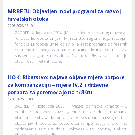
MRRFEU: Objavljeni novi programi za razvoj
hrvatskih otoka
07.08.2026 06:10
ZAGREB, 6. kolovoza 2026. (Ministarstvo regionalnoga razvoja i
fondova Europske unije) - Ministarstvo regionalnoga razvoja i
fondova Europske unije objavilo je šest programa donesenih
na temelju novog Zakona o otocima, kojima se nastavlja
sustavno ulaganje u kvalitetu života, održivi razvoj i jačanje
otpornosti hrvatskih otoka.
HOK: Ribarstvo: najava objave mjera potpore
za kompenzaciju – mjera IV.2. i državna
potpora za poremećaje na tržištu
07.08.2026 06:00
ZAGREB, 4. kolovoza 2026. (Hrvatska obrtnička komora) - U
petak, 7. kolovoza 2026. godine u Narodnim novinama
planirana je objava dva pravilnika te po stupanju na snagu istih i
objava javnih poziva za potporu za kompenzaciju s rokom za
podnošenje zahtjeva do 31. kolovoza 2026. godine, u okviru
obje potpore, kako slijedi: