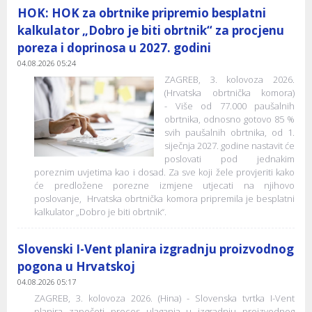
HOK: HOK za obrtnike pripremio besplatni
kalkulator „Dobro je biti obrtnik“ za procjenu
poreza i doprinosa u 2027. godini
04.08.2026 05:24
ZAGREB, 3. kolovoza 2026.
(Hrvatska obrtnička komora)
- Više od 77.000 paušalnih
obrtnika, odnosno gotovo 85 %
svih paušalnih obrtnika, od 1.
siječnja 2027. godine nastavit će
poslovati pod jednakim
poreznim uvjetima kao i dosad. Za sve koji žele provjeriti kako
će predložene porezne izmjene utjecati na njihovo
poslovanje, Hrvatska obrtnička komora pripremila je besplatni
kalkulator „Dobro je biti obrtnik“.
Slovenski I-Vent planira izgradnju proizvodnog
pogona u Hrvatskoj
04.08.2026 05:17
ZAGREB, 3. kolovoza 2026. (Hina) - Slovenska tvrtka I-Vent
planira započeti proces ulaganja u izgradnju proizvodnog