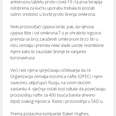
antivirusnu tabletu protiv covid-19 i ta prva terapija
odobrena za kućnu uporabu trebala bi postati
važno sredstvo u borbi protiv širenja omikrona.
Neki proizvođači cjepiva tvrde, pak, da njihova
cjepiva štite i od omikrona.T o je ohrabrilo trgovce,
premda se broj zaraženih omikronom brzo širi u
nizu zemalja i premda neke vlade uvode restriktivne
mjere kako bi zauzdale širenje te varijante
koronavirusa.
Veći rast cijena sprječavaju očekivanja da će
Organizacija zemalja-izvoznica nafte (OPEC) i njeni
saveznici, uključujući Rusiju, na svom idućem
sastanku 4. siječnja ostati kod odluke da povećavaju
proizvodnju nafte za 400 tisuća barela dnevno
(bpd) svakog mjeseca. Raste i proizvodnja u SAD-u.
Prema podacima kompanije Baker Hughes,