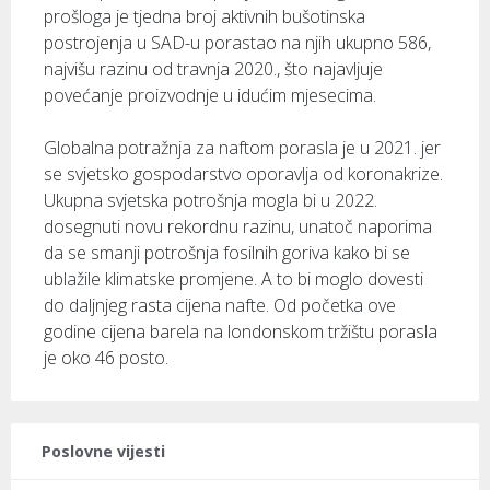
prošloga je tjedna broj aktivnih bušotinska
postrojenja u SAD-u porastao na njih ukupno 586,
najvišu razinu od travnja 2020., što najavljuje
povećanje proizvodnje u idućim mjesecima.
Globalna potražnja za naftom porasla je u 2021. jer
se svjetsko gospodarstvo oporavlja od koronakrize.
Ukupna svjetska potrošnja mogla bi u 2022.
dosegnuti novu rekordnu razinu, unatoč naporima
da se smanji potrošnja fosilnih goriva kako bi se
ublažile klimatske promjene. A to bi moglo dovesti
do daljnjeg rasta cijena nafte. Od početka ove
godine cijena barela na londonskom tržištu porasla
je oko 46 posto.
Poslovne vijesti