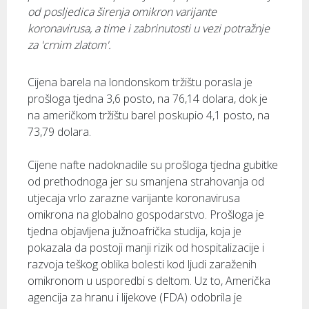
od posljedica širenja omikron varijante
koronavirusa, a time i zabrinutosti u vezi potražnje
za 'crnim zlatom'.
Cijena barela na londonskom tržištu porasla je
prošloga tjedna 3,6 posto, na 76,14 dolara, dok je
na američkom tržištu barel poskupio 4,1 posto, na
73,79 dolara.
Cijene nafte nadoknadile su prošloga tjedna gubitke
od prethodnoga jer su smanjena strahovanja od
utjecaja vrlo zarazne varijante koronavirusa
omikrona na globalno gospodarstvo. Prošloga je
tjedna objavljena južnoafrička studija, koja je
pokazala da postoji manji rizik od hospitalizacije i
razvoja teškog oblika bolesti kod ljudi zaraženih
omikronom u usporedbi s deltom. Uz to, Američka
agencija za hranu i lijekove (FDA) odobrila je