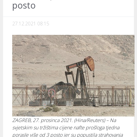
posto
27.12.2021 08:15
ZAGREB, 27. prosinca 2021. (Hina/Reuters) – Na
svjetskim su tržištima cijene nafte prošloga tjedna
porasle više od 3 posto jer su popustila strahovanja