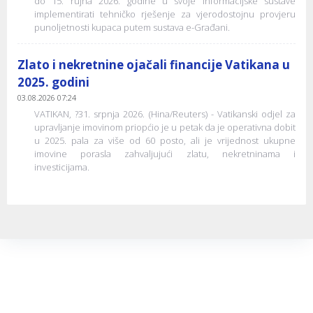
do 15. rujna 2026. godine u svoje informacijske sustave
implementirati tehničko rješenje za vjerodostojnu provjeru
punoljetnosti kupaca putem sustava e-Građani.
Zlato i nekretnine ojačali financije Vatikana u
2025. godini
03.08.2026 07:24
VATIKAN, ?31. srpnja 2026. (Hina/Reuters) - Vatikanski odjel za
upravljanje imovinom priopćio je u petak da je operativna dobit
u 2025. pala za više od 60 posto, ali je vrijednost ukupne
imovine porasla zahvaljujući zlatu, nekretninama i
investicijama.