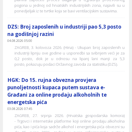
pogona u jednoj od hrvatskih industrijskih zona, najavili su u
ponedjeljak iz te tvrtke koja se bavi ventilacijskim sustavima.
DZS: Broj zaposlenih u industriji pao 5,3 posto
na godišnjoj razini
04.08.2026 05:00
ZAGREB, 3. kolovoza 2026. (Hina) - Ukupan broj zaposlenih u
industriji lipnju ove godine u usporedbi sa svibnjem veći je za
0,2 posto, dok je u odnosu na lipanj lani manji za 5,3
posto, pokazuju podaci Državnog zavoda za statistiku (DZS).
HGK: Do 15. rujna obvezna provjera
punoljetnosti kupaca putem sustava e-
Građani za online prodaju alkoholnih te
energetska pića
03.08.2026 07:45
ZAGREB, 27. srpnja 2026. (Hrvatska gospodarska komora)
- Trgovci i internetske platforme koji online prodaju alkoholna
pića, kao i pića koja sadrže alkohol i energetska pića obvezni su