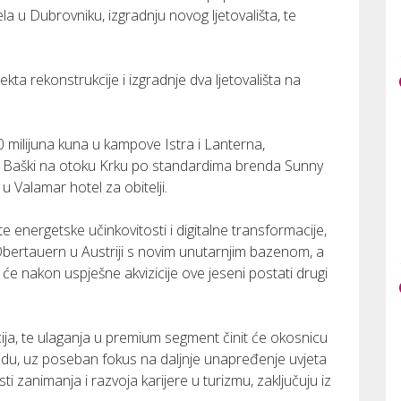
la u Dubrovniku, izgradnju novog ljetovališta, te
kta rekonstrukcije i izgradnje dva ljetovališta na
0 milijuna kuna u kampove Istra i Lanterna,
 u Baški na otoku Krku po standardima brenda Sunny
u Valamar hotel za obitelji.
e energetske učinkovitosti i digitalne transformacije,
Obertauern u Austriji s novim unutarnjim bazenom, a
ji će nakon uspješne akvizicije ove jeseni postati drugi
acija, te ulaganja u premium segment činit će okosnicu
du, uz poseban fokus na daljnje unapređenje uvjeta
i zanimanja i razvoja karijere u turizmu, zaključuju iz