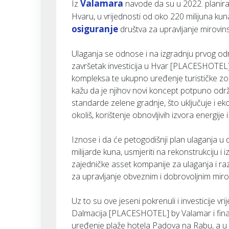
Valamara
Iz
navode da su u 2022. planira
Hvaru, u vrijednosti od oko 220 milijuna ku
osiguranje
društva za upravljanje mirovin
Ulaganja se odnose i na izgradnju prvog odr
završetak investicija u Hvar [PLACESHOTEL
kompleksa te ukupno uređenje turističke z
kažu da je njihov novi koncept potpuno održivo
standarde zelene gradnje, što uključuje i eko
okoliš, korištenje obnovljivih izvora energije
Iznose i da će petogodišnji plan ulaganja u 
milijarde kuna, usmjeriti na rekonstrukciju i i
zajedničke asset kompanije za ulaganja i raz
za upravljanje obveznim i dobrovoljnim mir
Uz to su ove jeseni pokrenuli i investicije v
Dalmacija [PLACESHOTEL] by Valamar i fina
uređenje plaže hotela Padova na Rabu, a u 