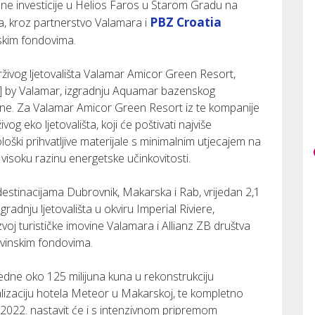
ne investicije u Helios Faros u Starom Gradu na
PBZ Croatia
na, kroz partnerstvo Valamara i
skim fondovima.
živog ljetovališta Valamar Amicor Green Resort,
] by Valamar, izgradnju Aquamar bazenskog
one. Za Valamar Amicor Green Resort iz te kompanije
g eko ljetovališta, koji će poštivati najviše
loški prihvatljive materijale s minimalnim utjecajem na
 i visoku razinu energetske učinkovitosti.
destinacijama Dubrovnik, Makarska i Rab, vrijedan 2,1
zgradnju ljetovališta u okviru Imperial Riviere,
voj turističke imovine Valamara i Allianz ZB društva
ovinskim fondovima.
rijedne oko 125 milijuna kuna u rekonstrukciju
lizaciju hotela Meteor u Makarskoj, te kompletno
2022. nastavit će i s intenzivnom pripremom