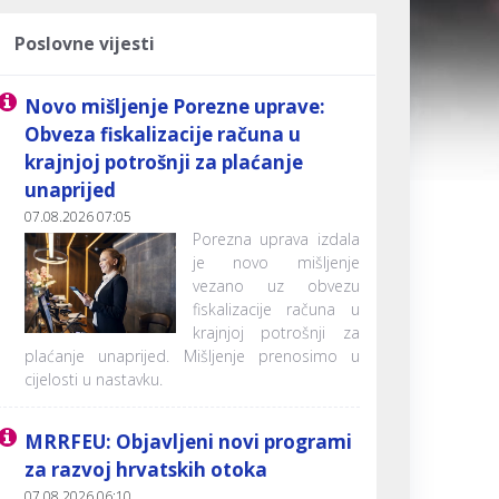
Poslovne vijesti
Novo mišljenje Porezne uprave:
Obveza fiskalizacije računa u
krajnjoj potrošnji za plaćanje
unaprijed
07.08.2026 07:05
Porezna uprava izdala
je novo mišljenje
vezano uz obvezu
fiskalizacije računa u
krajnjoj potrošnji za
plaćanje unaprijed. Mišljenje prenosimo u
cijelosti u nastavku.
MRRFEU: Objavljeni novi programi
za razvoj hrvatskih otoka
07.08.2026 06:10