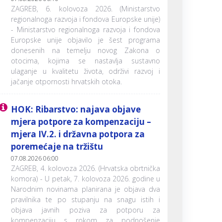
ZAGREB, 6. kolovoza 2026. (Ministarstvo
regionalnoga razvoja i fondova Europske unije)
- Ministarstvo regionalnoga razvoja i fondova
Europske unije objavilo je šest programa
donesenih na temelju novog Zakona o
otocima, kojima se nastavlja sustavno
ulaganje u kvalitetu života, održivi razvoj i
jačanje otpornosti hrvatskih otoka.
HOK: Ribarstvo: najava objave
mjera potpore za kompenzaciju –
mjera IV.2. i državna potpora za
poremećaje na tržištu
07.08.2026 06:00
ZAGREB, 4. kolovoza 2026. (Hrvatska obrtnička
komora) - U petak, 7. kolovoza 2026. godine u
Narodnim novinama planirana je objava dva
pravilnika te po stupanju na snagu istih i
objava javnih poziva za potporu za
kompenzaciju s rokom za podnošenje