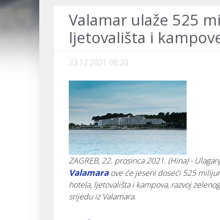
Valamar ulaže 525 mi
ljetovališta i kampov
23.12.2021 08:20
ZAGREB, 22. prosinca 2021. (Hina) - Ulagan
Valamara
ove će jeseni doseći 525 milijuna
hotela, ljetovališta i kampova, razvoj zelenog t
srijedu iz Valamara.