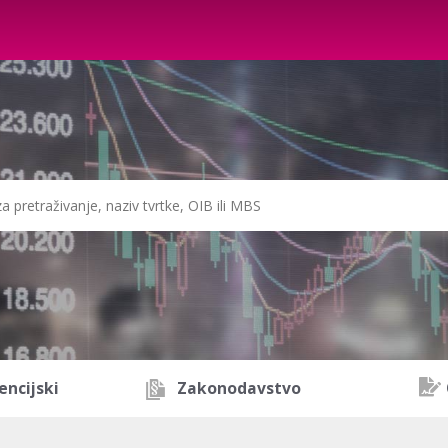
encijski
Zakonodavstvo