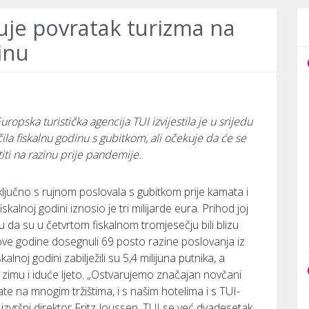
kuje povratak turizma na
inu
ropska turistička agencija TUI izvijestila je u srijedu
la fiskalnu godinu s gubitkom, ali očekuje da će se
titi na razinu prije pandemije.
jučno s rujnom poslovala s gubitkom prije kamata i
kalnoj godini iznosio je tri milijarde eura. Prihod joj
ču da su u četvrtom fiskalnom tromjesečju bili blizu
ove godine dosegnuli 69 posto razine poslovanja iz
kalnoj godini zabilježili su 5,4 milijuna putnika, a
u zimu i iduće ljeto. „Ostvarujemo značajan novčani
te na mnogim tržištima, i s našim hotelima i s TUI-
 izvršni direktor Fritz Joussen. TUI se već dvadesetak