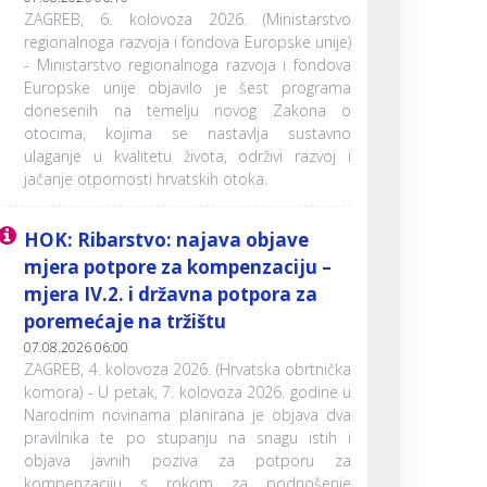
ZAGREB, 6. kolovoza 2026. (Ministarstvo
regionalnoga razvoja i fondova Europske unije)
- Ministarstvo regionalnoga razvoja i fondova
Europske unije objavilo je šest programa
donesenih na temelju novog Zakona o
otocima, kojima se nastavlja sustavno
ulaganje u kvalitetu života, održivi razvoj i
jačanje otpornosti hrvatskih otoka.
HOK: Ribarstvo: najava objave
mjera potpore za kompenzaciju –
mjera IV.2. i državna potpora za
poremećaje na tržištu
07.08.2026 06:00
ZAGREB, 4. kolovoza 2026. (Hrvatska obrtnička
komora) - U petak, 7. kolovoza 2026. godine u
Narodnim novinama planirana je objava dva
pravilnika te po stupanju na snagu istih i
objava javnih poziva za potporu za
kompenzaciju s rokom za podnošenje