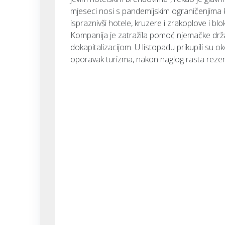
mjeseci nosi s pandemijskim ograničenjima ko
ispraznivši hotele, kruzere i zrakoplove i bl
Kompanija je zatražila pomoć njemačke držav
dokapitalizacijom. U listopadu prikupili su ok
oporavak turizma, nakon naglog rasta rezerva