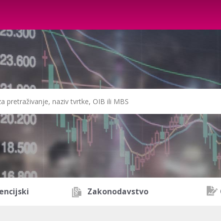
encijski
Zakonodavstvo