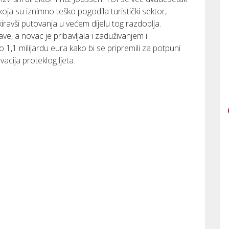
ja su iznimno teško pogodila turistički sektor,
okiravši putovanja u većem dijelu tog razdoblja.
e, a novac je pribavljala i zaduživanjem i
o 1,1 milijardu eura kako bi se pripremili za potpuni
cija proteklog ljeta.