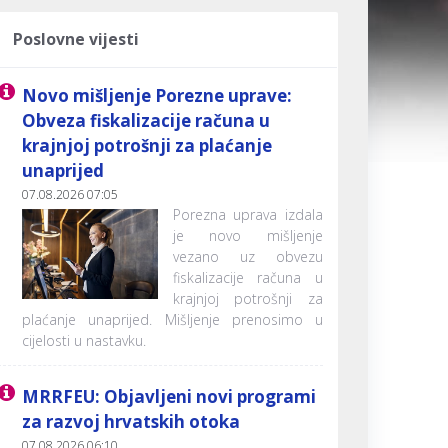
Poslovne vijesti
Novo mišljenje Porezne uprave:
Obveza fiskalizacije računa u
krajnjoj potrošnji za plaćanje
unaprijed
07.08.2026 07:05
Porezna uprava izdala
je novo mišljenje
vezano uz obvezu
fiskalizacije računa u
krajnjoj potrošnji za
plaćanje unaprijed. Mišljenje prenosimo u
cijelosti u nastavku.
MRRFEU: Objavljeni novi programi
za razvoj hrvatskih otoka
07.08.2026 06:10