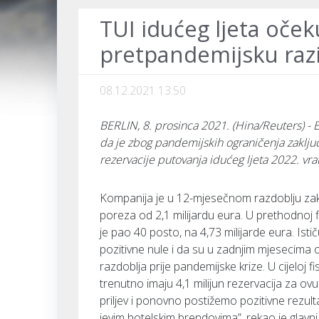
TUI idućeg ljeta oče
pretpandemijsku raz
08.12.2021 13:50
BERLIN, 8. prosinca 2021. (Hina/Reuters) - Eu
da je zbog pandemijskih ograničenja zaključi
rezervacije putovanja idućeg ljeta 2022. vra
Kompanija je u 12-mjesečnom razdoblju zakl
poreza od 2,1 milijardu eura. U prethodnoj fis
je pao 40 posto, na 4,73 milijarde eura. Isti
pozitivne nule i da su u zadnjim mjesecima 
razdoblja prije pandemijske krize. U cijeloj fis
trenutno imaju 4,1 milijun rezervacija za ov
priljev i ponovno postižemo pozitivne rezulta
jevim hotelskim brendovima”, rekao je glavni