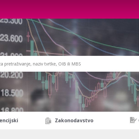
encijski
Zakonodavstvo