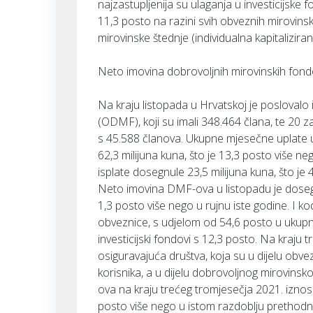
najzastupljenija su ulaganja u investicijske f
11,3 posto na razini svih obveznih mirovins
mirovinske štednje (individualna kapitaliziran
Neto imovina dobrovoljnih mirovinskih fond
Na kraju listopada u Hrvatskoj je poslovalo
(ODMF), koji su imali 348.464 člana, te 20 
s 45.588 članova. Ukupne mjesečne uplate 
62,3 milijuna kuna, što je 13,3 posto više
isplate dosegnule 23,5 milijuna kuna, što j
Neto imovina DMF-ova u listopadu je dosegnul
1,3 posto više nego u rujnu iste godine. I k
obveznice, s udjelom od 54,6 posto u ukupno
investicijski fondovi s 12,3 posto. Na kraju
osiguravajuća društva, koja su u dijelu ob
korisnika, a u dijelu dobrovoljnog mirovins
ova na kraju trećeg tromjesečja 2021. iznosil
posto više nego u istom razdoblju pretho