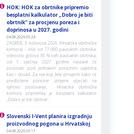
HOK: HOK za obrtnike pripremio
besplatni kalkulator „Dobro je biti
obrtnik“ za procjenu poreza i
doprinosa u 2027. godini
04.08.2026 05:24
ZAGREB, 3. kolovoza 2026. (Hrvatska obrtnička
komora) - Više od 77.000 paušalnih obrtnika,
odnosno gotovo 85 % svih paušalnih obrtnika,
od 1. siječnja 2027. godine nastavit će
poslovati pod jednakim poreznim uvjetima
kao i dosad. Za sve koji žele provjeriti kako će
predložene porezne izmjene utjecati na
njihovo poslovanje, Hrvatska obrtnička
komora pripremila je besplatni kalkulator
„Dobro je biti obrtnik“.
Slovenski I-Vent planira izgradnju
proizvodnog pogona u Hrvatskoj
04.08.2026 05:17