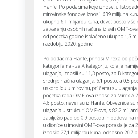
Hanfe. Po podacima koje iznose, u listopad
mirovinske fondove iznosili 639 milijuna k
ukupno 6,1 milijardu kuna, devet posto više 
zatvaranju osobnih računa iz svih OMF-ova u 
od početka godine isplaćeno ukupno 1,5 mili
razdoblju 2020. godine.
Po podacima Hanfe, prinosi Mirexa od poče
kategorijama - za A kategoriju, koja je namij
ulaganja, iznosili su 11,3 posto, za B katego
srednje rizična ulaganja, 6,1 posto, a 0,5 po
uskoro idu u mirovinu, pri čemu su ulaganja 
početka rada OMF-ova iznose za Mirex A 7,
4,6 posto, naveli su iz Hanfe. Obveznice su n
ulaganja u strukturi OMF-ova, s 82,2 milijard
zabilježio pad od 0,9 postotnih bodova na m
u dionice u imovini OMF-ova porasla je za 
iznosila 27,1 milijardu kuna, odnosno 20,7 