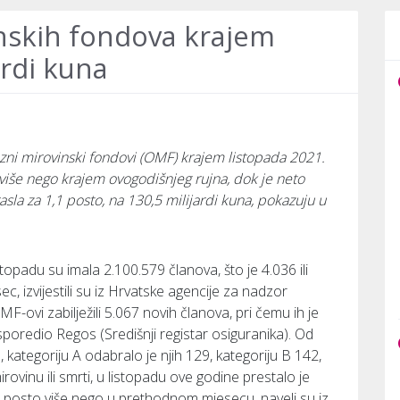
nskih fondova krajem
ardi kuna
ni mirovinski fondovi (OMF) krajem listopada 2021.
o više nego krajem ovogodišnjeg rujna, dok je neto
sla za 1,1 posto, na 130,5 milijardi kuna, pokazuju u
opadu su imala 2.100.579 članova, što je 4.036 ili
, izvijestili su iz Hrvatske agencije za nadzor
MF-ovi zabilježili 5.067 novih članova, pri čemu ih je
poredio Regos (Središnji registar osiguranika). Od
, kategoriju A odabralo je njih 129, kategoriju B 142,
ovinu ili smrti, u listopadu ove godine prestalo je
,5 posto više nego u prethodnom mjesecu, naveli su iz