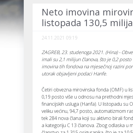
Neto imovina mirovi
listopada 130,5 milij
24.11.2021 09:19
ZAGREB, 23. studenoga 2021. (Hina) - Obvez
imali su 2,1 milijun članova, što je 0,2 post
imovina tih fondova na mjesečnoj razini pora
utorak objavljeni podaci Hanfe.
Četiri obvezna mirovinska fonda (OMF) u list
0,19 posto više u odnosu na prethodni mjesec
financijskih usluga (Hanfa). U listopadu su O
veliku većinu, 94,7 posto, automatizmom ras
tek 284 nova člana koji su aktivno birali fond
a kategoriju C 13 članova. Zbog odlaska u mir
članstvo za 1.315 osiguranika, što je za 10