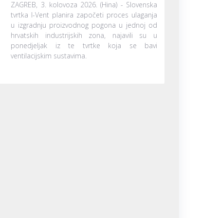
ZAGREB, 3. kolovoza 2026. (Hina) - Slovenska
tvrtka I-Vent planira započeti proces ulaganja
u izgradnju proizvodnog pogona u jednoj od
hrvatskih industrijskih zona, najavili su u
ponedjeljak iz te tvrtke koja se bavi
ventilacijskim sustavima.