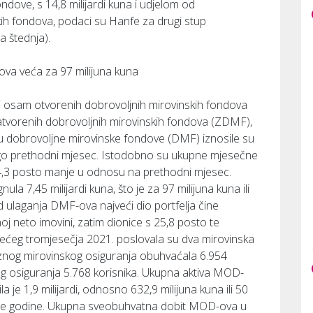
ondove, s 14,8 milijardi kuna i udjelom od
kih fondova, podaci su Hanfe za drugi stup
a štednja).
ova veća za 97 milijuna kuna
 i osam otvorenih dobrovoljnih mirovinskih fondova
zatvorenih dobrovoljnih mirovinskih fondova (ZDMF),
u dobrovoljne mirovinske fondove (DMF) iznosile su
 nego prethodni mjesec. Istodobno su ukupne mjesečne
e 4,3 posto manje u odnosu na prethodni mjesec.
a 7,45 milijardi kuna, što je za 97 milijuna kuna ili
od ulaganja DMF-ova najveći dio portfelja čine
j neto imovini, zatim dionice s 25,8 posto te
 trećeg tromjesečja 2021. poslovala su dva mirovinska
veznog mirovinskog osiguranja obuhvaćala 6.954
kog osiguranja 5.768 korisnika. Ukupna aktiva MOD-
a je 1,9 milijardi, odnosno 632,9 milijuna kuna ili 50
dne godine. Ukupna sveobuhvatna dobit MOD-ova u