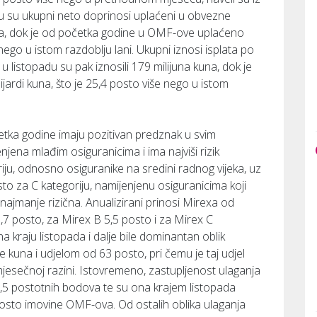
u su ukupni neto doprinosi uplaćeni u obvezne
una, dok je od početka godine u OMF-ove uplaćeno
nego u istom razdoblju lani. Ukupni iznosi isplata po
listopadu su pak iznosili 179 milijuna kuna, dok je
jardi kuna, što je 25,4 posto više nego u istom
tka godine imaju pozitivan predznak u svim
enjena mlađim osiguranicima i ima najviši rizik
riju, odnosno osiguranike na sredini radnog vijeka, uz
sto za C kategoriju, namijenjenu osiguranicima koji
najmanje rizična. Anualizirani prinosi Mirexa od
7 posto, za Mirex B 5,5 posto i za Mirex C
a kraju listopada i dalje bile dominantan oblik
e kuna i udjelom od 63 posto, pri čemu je taj udjel
jesečnoj razini. Istovremeno, zastupljenost ulaganja
2,5 postotnih bodova te su ona krajem listopada
posto imovine OMF-ova. Od ostalih oblika ulaganja