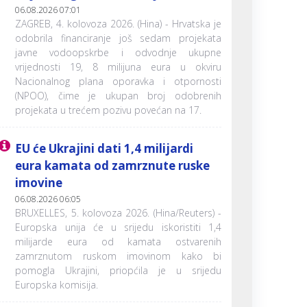
06.08.2026 07:01
ZAGREB, 4. kolovoza 2026. (Hina) - Hrvatska je
odobrila financiranje još sedam projekata
javne vodoopskrbe i odvodnje ukupne
vrijednosti 19, 8 milijuna eura u okviru
Nacionalnog plana oporavka i otpornosti
(NPOO), čime je ukupan broj odobrenih
projekata u trećem pozivu povećan na 17.
EU će Ukrajini dati 1,4 milijardi
eura kamata od zamrznute ruske
imovine
06.08.2026 06:05
BRUXELLES, 5. kolovoza 2026. (Hina/Reuters) -
Europska unija će u srijedu iskoristiti 1,4
milijarde eura od kamata ostvarenih
zamrznutom ruskom imovinom kako bi
pomogla Ukrajini, priopćila je u srijedu
Europska komisija.