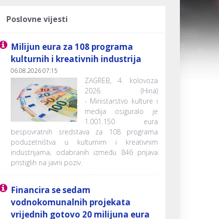
Poslovne vijesti
Milijun eura za 108 programa
kulturnih i kreativnih industrija
06.08.2026 07:15
ZAGREB, 4. kolovoza
2026. (Hina)
- Ministarstvo kulture i
medija osiguralo je
1.001.150 eura
bespovratnih sredstava za 108 programa
poduzetništva u kulturnim i kreativnim
industrijama, odabranih između 846 prijava
pristiglih na javni poziv.
Financira se sedam
vodnokomunalnih projekata
vrijednih gotovo 20 milijuna eura