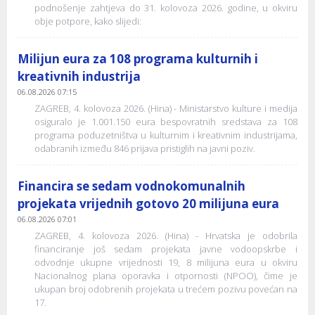
podnošenje zahtjeva do 31. kolovoza 2026. godine, u okviru
obje potpore, kako slijedi:
Milijun eura za 108 programa kulturnih i
kreativnih industrija
06.08.2026 07:15
ZAGREB, 4. kolovoza 2026. (Hina) - Ministarstvo kulture i medija
osiguralo je 1.001.150 eura bespovratnih sredstava za 108
programa poduzetništva u kulturnim i kreativnim industrijama,
odabranih između 846 prijava pristiglih na javni poziv.
Financira se sedam vodnokomunalnih
projekata vrijednih gotovo 20 milijuna eura
06.08.2026 07:01
ZAGREB, 4. kolovoza 2026. (Hina) - Hrvatska je odobrila
financiranje još sedam projekata javne vodoopskrbe i
odvodnje ukupne vrijednosti 19, 8 milijuna eura u okviru
Nacionalnog plana oporavka i otpornosti (NPOO), čime je
ukupan broj odobrenih projekata u trećem pozivu povećan na
17.