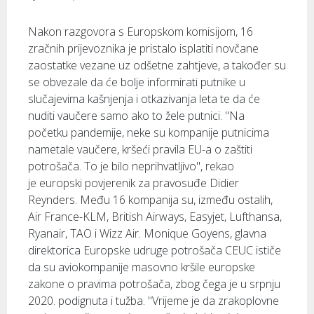
Nakon razgovora s Europskom komisijom, 16
zračnih prijevoznika je pristalo isplatiti novčane
zaostatke vezane uz odšetne zahtjeve, a također su
se obvezale da će bolje informirati putnike u
slučajevima kašnjenja i otkazivanja leta te da će
nuditi vaučere samo ako to žele putnici. "Na
početku pandemije, neke su kompanije putnicima
nametale vaučere, kršeći pravila EU-a o zaštiti
potrošača. To je bilo neprihvatljivo", rekao
je europski povjerenik za pravosuđe Didier
Reynders. Među 16 kompanija su, između ostalih,
Air France-KLM, British Airways, Easyjet, Lufthansa,
Ryanair, TAO i Wizz Air. Monique Goyens, glavna
direktorica Europske udruge potrošača CEUC ističe
da su aviokompanije masovno kršile europske
zakone o pravima potrošača, zbog čega je u srpnju
2020. podignuta i tužba. "Vrijeme je da zrakoplovne