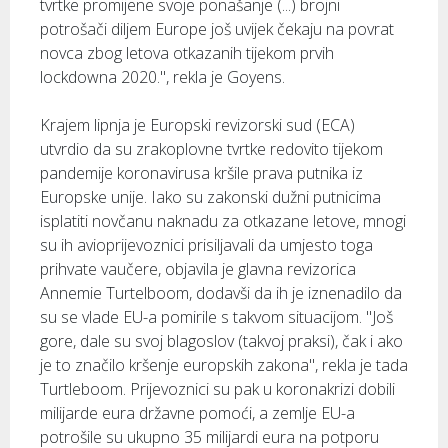
tvrtke promijene svoje ponašanje (...) brojni
potrošači diljem Europe još uvijek čekaju na povrat
novca zbog letova otkazanih tijekom prvih
lockdowna 2020.", rekla je Goyens.
Krajem lipnja je Europski revizorski sud (ECA)
utvrdio da su zrakoplovne tvrtke redovito tijekom
pandemije koronavirusa kršile prava putnika iz
Europske unije. Iako su zakonski dužni putnicima
isplatiti novčanu naknadu za otkazane letove, mnogi
su ih avioprijevoznici prisiljavali da umjesto toga
prihvate vaučere, objavila je glavna revizorica
Annemie Turtelboom, dodavši da ih je iznenadilo da
su se vlade EU-a pomirile s takvom situacijom. "Još
gore, dale su svoj blagoslov (takvoj praksi), čak i ako
je to značilo kršenje europskih zakona", rekla je tada
Turtleboom. Prijevoznici su pak u koronakrizi dobili
milijarde eura državne pomoći, a zemlje EU-a
potrošile su ukupno 35 milijardi eura na potporu