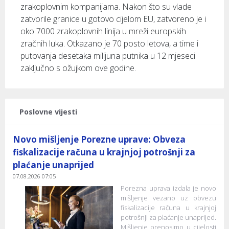
zrakoplovnim kompanijama. Nakon što su vlade
zatvorile granice u gotovo cijelom EU, zatvoreno je i
oko 7000 zrakoplovnih linija u mreži europskih
zračnih luka. Otkazano je 70 posto letova, a time i
putovanja desetaka milijuna putnika u 12 mjeseci
zaključno s ožujkom ove godine.
Poslovne vijesti
Novo mišljenje Porezne uprave: Obveza
fiskalizacije računa u krajnjoj potrošnji za
plaćanje unaprijed
07.08.2026 07:05
Porezna uprava izdala je novo
mišljenje vezano uz obvezu
fiskalizacije računa u krajnjoj
potrošnji za plaćanje unaprijed.
Mišljenje prenosimo u cijelosti