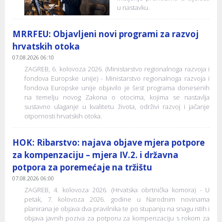
u nastavku.
MRRFEU: Objavljeni novi programi za razvoj
hrvatskih otoka
07.08.2026 06:10
ZAGREB, 6. kolovoza 2026. (Ministarstvo regionalnoga razvoja i
fondova Europske unije) - Ministarstvo regionalnoga razvoja i
fondova Europske unije objavilo je šest programa donesenih
na temelju novog Zakona o otocima, kojima se nastavlja
sustavno ulaganje u kvalitetu života, održivi razvoj i jačanje
otpornosti hrvatskih otoka.
HOK: Ribarstvo: najava objave mjera potpore
za kompenzaciju – mjera IV.2. i državna
potpora za poremećaje na tržištu
07.08.2026 06:00
ZAGREB, 4. kolovoza 2026. (Hrvatska obrtnička komora) - U
petak, 7. kolovoza 2026. godine u Narodnim novinama
planirana je objava dva pravilnika te po stupanju na snagu istih i
objava javnih poziva za potporu za kompenzaciju s rokom za