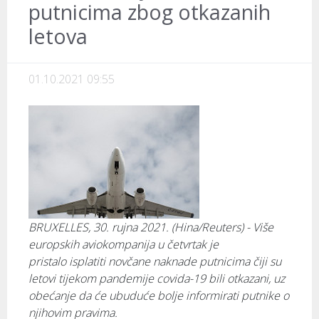
putnicima zbog otkazanih
letova
01.10.2021 09:55
BRUXELLES, 30. rujna 2021. (Hina/Reuters) - Više
europskih aviokompanija u četvrtak je
pristalo isplatiti novčane naknade putnicima čiji su
letovi tijekom pandemije covida-19 bili otkazani, uz
obećanje da će ubuduće bolje informirati putnike o
njihovim pravima.