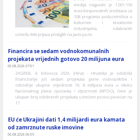
medija osiguralo je 1.001.150
eura bespovratnih sredstava za
108 programa poduzetništva u
kulturnim i kreativnim
industrijama, odabranih
između 846 prijava pristiglih na javni poziv.
Financira se sedam vodnokomunalnih
projekata vrijednih gotovo 20 milijuna eura
06.08.2026 07:01
ZAGREB, 4. kolovoza 2026. (Hina) - Hrvatska je odobrila
financiranje još sedam projekata javne vodoopskrbe i
odvodnje ukupne vrijednosti 19, 8 milijuna eura u okviru
Nacionalnog plana oporavka i otpornosti (NPOO), čime je
ukupan broj odobrenih projekata u trećem pozivu povećan na
17.
EU će Ukrajini dati 1,4 milijardi eura kamata
od zamrznute ruske imovine
06.08.2026 06:05