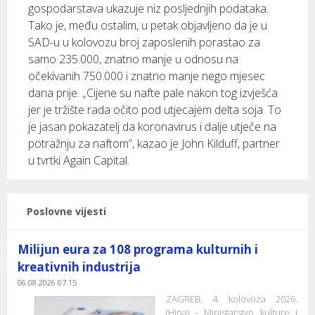
gospodarstava ukazuje niz posljednjih podataka.
Tako je, među ostalim, u petak objavljeno da je u
SAD-u u kolovozu broj zaposlenih porastao za
samo 235.000, znatno manje u odnosu na
očekivanih 750.000 i znatno manje nego mjesec
dana prije. „Cijene su nafte pale nakon tog izvješća
jer je tržište rada očito pod utjecajem delta soja. To
je jasan pokazatelj da koronavirus i dalje utječe na
potražnju za naftom”, kazao je John Kilduff, partner
u tvrtki Again Capital.
Poslovne vijesti
Milijun eura za 108 programa kulturnih i
kreativnih industrija
06.08.2026 07:15
ZAGREB, 4. kolovoza 2026.
(Hina) - Ministarstvo kulture i