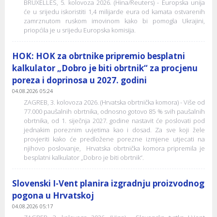
BRUXELLES, 5. kolovoza 2026. (Hina/Reuters) - Europska unija
će u srijedu iskoristiti 1,4 milijarde eura od kamata ostvarenih
zamrznutom ruskom imovinom kako bi pomogla Ukrajini,
priopćila je u srijedu Europska komisija.
HOK: HOK za obrtnike pripremio besplatni
kalkulator „Dobro je biti obrtnik“ za procjenu
poreza i doprinosa u 2027. godini
04.08.2026 05:24
ZAGREB, 3. kolovoza 2026. (Hrvatska obrtnička komora) - Više od
77.000 paušalnih obrtnika, odnosno gotovo 85 % svih paušalnih
obrtnika, od 1. siječnja 2027. godine nastavit će poslovati pod
jednakim poreznim uvjetima kao i dosad. Za sve koji žele
provjeriti kako će predložene porezne izmjene utjecati na
njihovo poslovanje, Hrvatska obrtnička komora pripremila je
besplatni kalkulator „Dobro je biti obrtnik“.
Slovenski I-Vent planira izgradnju proizvodnog
pogona u Hrvatskoj
04.08.2026 05:17