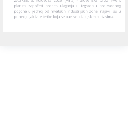
ZAGREB, 3. kolovoza 2026. (Hina) - Slovenska tvrtka I-Vent
planira započeti proces ulaganja u izgradnju proizvodnog
pogona u jednoj od hrvatskih industrijskih zona, najavili su u
ponedjeljak iz te tvrtke koja se bavi ventilacijskim sustavima.