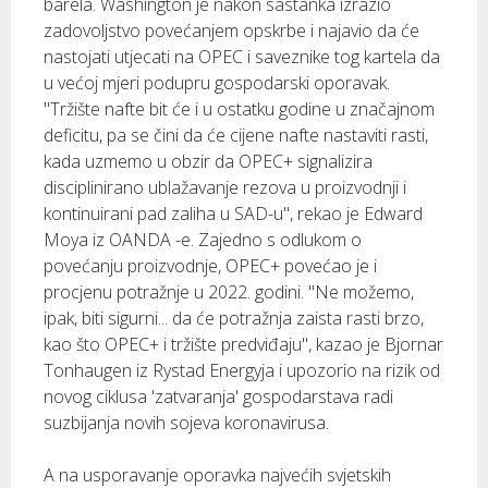
barela. Washington je nakon sastanka izrazio
zadovoljstvo povećanjem opskrbe i najavio da će
nastojati utjecati na OPEC i saveznike tog kartela da
u većoj mjeri podupru gospodarski oporavak.
"Tržište nafte bit će i u ostatku godine u značajnom
deficitu, pa se čini da će cijene nafte nastaviti rasti,
kada uzmemo u obzir da OPEC+ signalizira
disciplinirano ublažavanje rezova u proizvodnji i
kontinuirani pad zaliha u SAD-u", rekao je Edward
Moya iz OANDA -e. Zajedno s odlukom o
povećanju proizvodnje, OPEC+ povećao je i
procjenu potražnje u 2022. godini. "Ne možemo,
ipak, biti sigurni... da će potražnja zaista rasti brzo,
kao što OPEC+ i tržište predviđaju", kazao je Bjornar
Tonhaugen iz Rystad Energyja i upozorio na rizik od
novog ciklusa 'zatvaranja' gospodarstava radi
suzbijanja novih sojeva koronavirusa.
A na usporavanje oporavka najvećih svjetskih