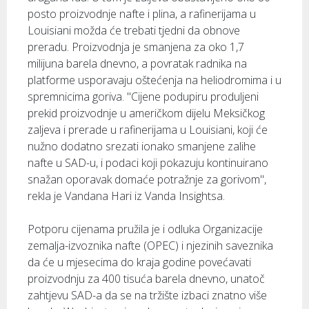
posto proizvodnje nafte i plina, a rafinerijama u
Louisiani možda će trebati tjedni da obnove
preradu. Proizvodnja je smanjena za oko 1,7
milijuna barela dnevno, a povratak radnika na
platforme usporavaju oštećenja na heliodromima i u
spremnicima goriva. "Cijene podupiru produljeni
prekid proizvodnje u američkom dijelu Meksičkog
zaljeva i prerade u rafinerijama u Louisiani, koji će
nužno dodatno srezati ionako smanjene zalihe
nafte u SAD-u, i podaci koji pokazuju kontinuirano
snažan oporavak domaće potražnje za gorivom",
rekla je Vandana Hari iz Vanda Insightsa.
Potporu cijenama pružila je i odluka Organizacije
zemalja-izvoznika nafte (OPEC) i njezinih saveznika
da će u mjesecima do kraja godine povećavati
proizvodnju za 400 tisuća barela dnevno, unatoč
zahtjevu SAD-a da se na tržište izbaci znatno više