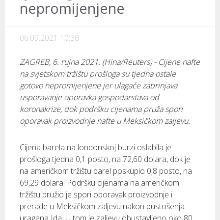
nepromijenjene
06.09.2021 10:38
ZAGREB, 6. rujna 2021. (Hina/Reuters) - Cijene nafte
na svjetskom tržištu prošloga su tjedna ostale
gotovo nepromijenjene jer ulagače zabrinjava
usporavanje oporavka gospodarstava od
koronakrize, dok podršku cijenama pruža spori
oporavak proizvodnje nafte u Meksičkom zaljevu.
Cijena barela na londonskoj burzi oslabila je
prošloga tjedna 0,1 posto, na 72,60 dolara, dok je
na američkom tržištu barel poskupio 0,8 posto, na
69,29 dolara. Podršku cijenama na američkom
tržištu pružio je spori oporavak proizvodnje i
prerade u Meksičkom zaljevu nakon pustošenja
uragana Ida. U tom je zaljevu obustavljeno oko 80