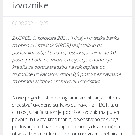
izvoznike
06.08.2021 10:25
ZAGREB, 6. kolovoza 2021. (Hina) - Hrvatska banka
za obnovu i razvitak (HBOR) izvijestila je da
poslovnim subjektima koji ostvaruju najmanje 10
posto prihoda od izvoza omogućuje odobrenje
kredita za obrtna sredstva na rok otplate do
tri godine uz kamatnu stopu 0,8 posto bez naknade
za obradu zahtjeva i rezervaciju sredstava.
Nove pogodnosti po programu kreditiranja "Obrtna
sredstva“ uvedene su, kako su naveli iz HBOR-a, u
cilju osiguranja snažnije podrške izvoznicima putem
povoljnijih uvjeta kreditiranja, prvenstveno tekućeg
poslovanja te financiranja podmirenja kratkoročnih
obveza.Izvoznici, koji su po tom programu definirani