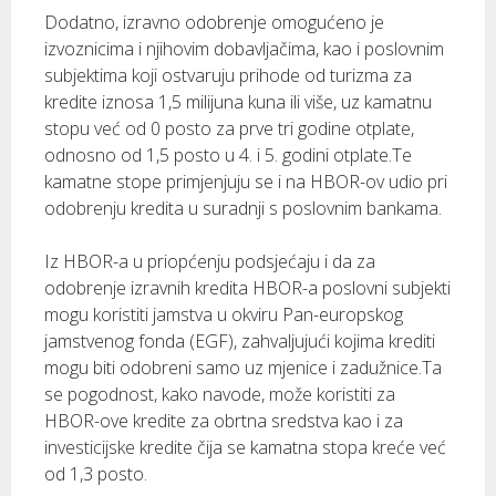
Dodatno, izravno odobrenje omogućeno je
izvoznicima i njihovim dobavljačima, kao i poslovnim
subjektima koji ostvaruju prihode od turizma za
kredite iznosa 1,5 milijuna kuna ili više, uz kamatnu
stopu već od 0 posto za prve tri godine otplate,
odnosno od 1,5 posto u 4. i 5. godini otplate.Te
kamatne stope primjenjuju se i na HBOR-ov udio pri
odobrenju kredita u suradnji s poslovnim bankama.
Iz HBOR-a u priopćenju podsjećaju i da za
odobrenje izravnih kredita HBOR-a poslovni subjekti
mogu koristiti jamstva u okviru Pan-europskog
jamstvenog fonda (EGF), zahvaljujući kojima krediti
mogu biti odobreni samo uz mjenice i zadužnice.Ta
se pogodnost, kako navode, može koristiti za
HBOR-ove kredite za obrtna sredstva kao i za
investicijske kredite čija se kamatna stopa kreće već
od 1,3 posto.