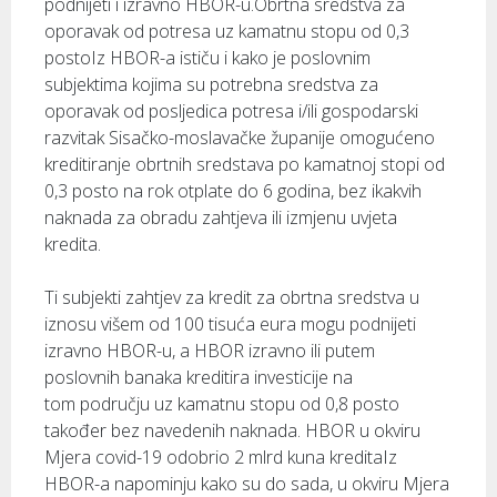
podnijeti i izravno HBOR-u.Obrtna sredstva za
oporavak od potresa uz kamatnu stopu od 0,3
postoIz HBOR-a ističu i kako je poslovnim
subjektima kojima su potrebna sredstva za
oporavak od posljedica potresa i/ili gospodarski
razvitak Sisačko-moslavačke županije omogućeno
kreditiranje obrtnih sredstava po kamatnoj stopi od
0,3 posto na rok otplate do 6 godina, bez ikakvih
naknada za obradu zahtjeva ili izmjenu uvjeta
kredita.
Ti subjekti zahtjev za kredit za obrtna sredstva u
iznosu višem od 100 tisuća eura mogu podnijeti
izravno HBOR-u, a HBOR izravno ili putem
poslovnih banaka kreditira investicije na
tom području uz kamatnu stopu od 0,8 posto
također bez navedenih naknada. HBOR u okviru
Mjera covid-19 odobrio 2 mlrd kuna kreditaIz
HBOR-a napominju kako su do sada, u okviru Mjera