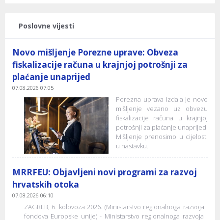
Poslovne vijesti
Novo mišljenje Porezne uprave: Obveza
fiskalizacije računa u krajnjoj potrošnji za
plaćanje unaprijed
07.08.2026 07:05
Porezna uprava izdala je novo
mišljenje vezano uz obvezu
fiskalizacije računa u krajnjoj
potrošnji za plaćanje unaprijed.
Mišljenje prenosimo u cijelosti
u nastavku.
MRRFEU: Objavljeni novi programi za razvoj
hrvatskih otoka
07.08.2026 06:10
ZAGREB, 6. kolovoza 2026. (Ministarstvo regionalnoga razvoja i
fondova Europske unije) - Ministarstvo regionalnoga razvoja i