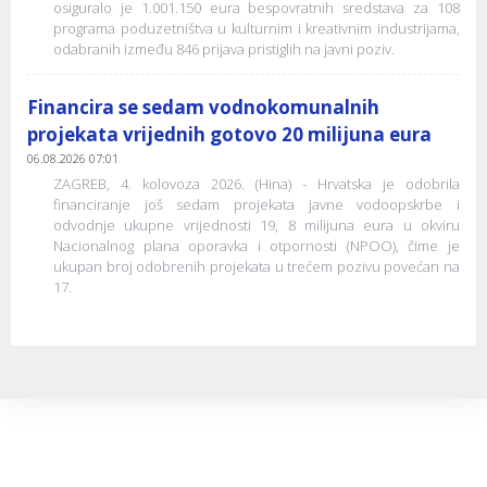
osiguralo je 1.001.150 eura bespovratnih sredstava za 108
programa poduzetništva u kulturnim i kreativnim industrijama,
odabranih između 846 prijava pristiglih na javni poziv.
Financira se sedam vodnokomunalnih
projekata vrijednih gotovo 20 milijuna eura
06.08.2026 07:01
ZAGREB, 4. kolovoza 2026. (Hina) - Hrvatska je odobrila
financiranje još sedam projekata javne vodoopskrbe i
odvodnje ukupne vrijednosti 19, 8 milijuna eura u okviru
Nacionalnog plana oporavka i otpornosti (NPOO), čime je
ukupan broj odobrenih projekata u trećem pozivu povećan na
17.