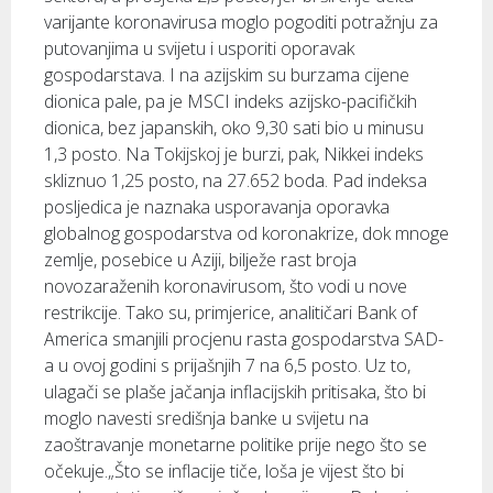
varijante koronavirusa moglo pogoditi potražnju za
putovanjima u svijetu i usporiti oporavak
gospodarstava. I na azijskim su burzama cijene
dionica pale, pa je MSCI indeks azijsko-pacifičkih
dionica, bez japanskih, oko 9,30 sati bio u minusu
1,3 posto. Na Tokijskoj je burzi, pak, Nikkei indeks
skliznuo 1,25 posto, na 27.652 boda. Pad indeksa
posljedica je naznaka usporavanja oporavka
globalnog gospodarstva od koronakrize, dok mnoge
zemlje, posebice u Aziji, bilježe rast broja
novozaraženih koronavirusom, što vodi u nove
restrikcije. Tako su, primjerice, analitičari Bank of
America smanjili procjenu rasta gospodarstva SAD-
a u ovoj godini s prijašnjih 7 na 6,5 posto. Uz to,
ulagači se plaše jačanja inflacijskih pritisaka, što bi
moglo navesti središnja banke u svijetu na
zaoštravanje monetarne politike prije nego što se
očekuje.„Što se inflacije tiče, loša je vijest što bi