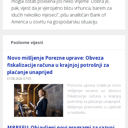
mogla ostati povišena još neko vrijeme. Dobra je,
pak, vijest da je vjerojatno blizu vrhunca, barem za
idućih nekoliko mjeseci”, pišu analitičari Bank of
America u osvrtu na gospodarsku situaciju.
Poslovne vijesti
Novo mišljenje Porezne uprave: Obveza
fiskalizacije računa u krajnjoj potrošnji za
plaćanje unaprijed
07.08.2026 07:05
Porezna uprava izdala je novo
mišljenje vezano uz obvezu
fiskalizacije računa u krajnjoj
potrošnji za plaćanje unaprijed.
Mišljenje prenosimo u cijelosti
u nastavku.
MRRFEU: Objavljeni novi programi za razvoj