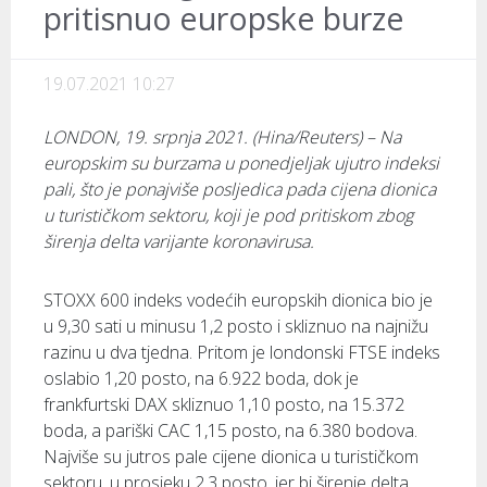
pritisnuo europske burze
19.07.2021 10:27
LONDON, 19. srpnja 2021. (Hina/Reuters) – Na
europskim su burzama u ponedjeljak ujutro indeksi
pali, što je ponajviše posljedica pada cijena dionica
u turističkom sektoru, koji je pod pritiskom zbog
širenja delta varijante koronavirusa.
STOXX 600 indeks vodećih europskih dionica bio je
u 9,30 sati u minusu 1,2 posto i skliznuo na najnižu
razinu u dva tjedna. Pritom je londonski FTSE indeks
oslabio 1,20 posto, na 6.922 boda, dok je
frankfurtski DAX skliznuo 1,10 posto, na 15.372
boda, a pariški CAC 1,15 posto, na 6.380 bodova.
Najviše su jutros pale cijene dionica u turističkom
sektoru, u prosjeku 2,3 posto, jer bi širenje delta