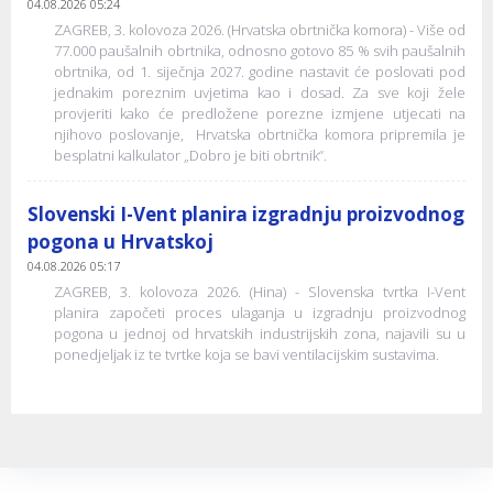
04.08.2026 05:24
ZAGREB, 3. kolovoza 2026. (Hrvatska obrtnička komora) - Više od
77.000 paušalnih obrtnika, odnosno gotovo 85 % svih paušalnih
obrtnika, od 1. siječnja 2027. godine nastavit će poslovati pod
jednakim poreznim uvjetima kao i dosad. Za sve koji žele
provjeriti kako će predložene porezne izmjene utjecati na
njihovo poslovanje, Hrvatska obrtnička komora pripremila je
besplatni kalkulator „Dobro je biti obrtnik“.
Slovenski I-Vent planira izgradnju proizvodnog
pogona u Hrvatskoj
04.08.2026 05:17
ZAGREB, 3. kolovoza 2026. (Hina) - Slovenska tvrtka I-Vent
planira započeti proces ulaganja u izgradnju proizvodnog
pogona u jednoj od hrvatskih industrijskih zona, najavili su u
ponedjeljak iz te tvrtke koja se bavi ventilacijskim sustavima.