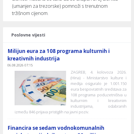
(umanjen za trezorske) pomnoži s trenutnom
tržišnom cijenom.
Poslovne vijesti
Milijun eura za 108 programa kulturnih i
kreativnih industrija
06.08.2026 07:15
ZAGREB, 4. kolovoza 2026.
(Hina) - Ministarstvo kulture i
medija osiguralo je 1.001.150
eura bespovratnih sredstava za
108 programa poduzetništva u
kulturnim i kreativnim
industrijama, odabranih
između 846 prijava pristiglih na javni poziv.
Financira se sedam vodnokomunalnih