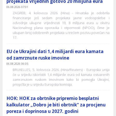
projekata vrijednih gotovo 20 milijuna eura
06.08.2026 07:01
ZAGREB, 4. kolovoza 2026. (Hina) - Hrvatska je odobrila
financiranje još sedam projekata javne vodoopskrbe i
odvodnje ukupne vrijednosti 19, 8 milijuna eura u okviru
Nacionalnog plana oporavka i otpornosti (NPOO), čime je
ukupan broj odobrenih projekata u trećem pozivu povećan na
17.
EU će Ukrajini dati 1,4 milijardi eura kamata
od zamrznute ruske imovine
06.08.2026 06:05
BRUXELLES, 5. kolovoza 2026. (Hina/Reuters) - Europska unija
će u srijedu iskoristiti 1,4 milijarde eura od kamata ostvarenih
zamrznutom ruskom imovinom kako bi pomogla Ukrajini,
priopćila je u srijedu Europska komisija.
HOK: HOK za obrtnike pripremio besplatni
kalkulator „Dobro je biti obrtnik“ za procjenu
poreza i doprinosa u 2027. godini